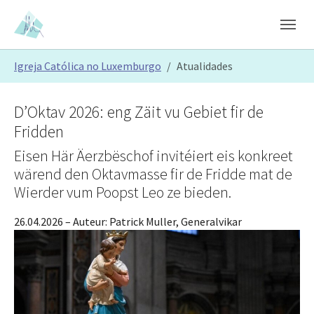
Skip to main content
Skip to page footer
You are here:
Igreja Católica no Luxemburgo
Atualidades
D’Oktav 2026: eng Zäit vu Gebiet fir de
Fridden
Eisen Här Äerzbëschof invitéiert eis konkreet
wärend den Oktavmasse fir de Fridde mat de
Wierder vum Poopst Leo ze bieden.
26.04.2026
– Auteur:
Patrick Muller, Generalvikar