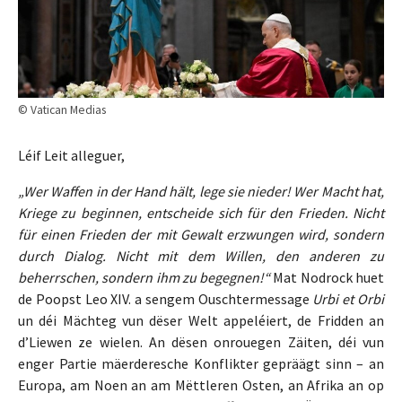
© Vatican Medias
Léif Leit alleguer,
„Wer Waffen in der Hand hält, lege sie nieder! Wer Macht hat,
Kriege zu beginnen, entscheide sich für den Frieden. Nicht
für einen Frieden der mit Gewalt erzwungen wird, sondern
durch Dialog. Nicht mit dem Willen, den anderen zu
beherrschen, sondern ihm zu begegnen!“
Mat Nodrock huet
de Poopst Leo XIV. a sengem Ouschtermessage
Urbi et Orbi
un déi Mächteg vun dëser Welt appeléiert, de Fridden an
d’Liewen ze wielen. An dësen onrouegen Zäiten, déi vun
enger Partie mäerderesche Konflikter gepräägt sinn – an
Europa, am Noen an am Mëttleren Osten, an Afrika an op