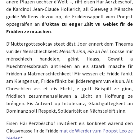
anere Plazen uechter d’Welt –, rifft eisen Här Äerzbëschof,
de Kardinol Jean-Claude Hollerich, all Gleeweg a Mënsche
gudde Wëllens dozou op, de Friddensappell vum Poopst
opzegräifen an
d’Oktav zu enger Zäit vu Gebiet fir de
Fridden ze maachen
.
D’Muttergottesoktav steet dëst Joer ënnert dem Theema
vun der Mënschlechkeet:
Mënsch sinn, elo an hei.
Loosse mir
mënschlech handelen, géint Haass, Gewalt a
Muechtmëssbrauch antrieden an eis staark maache fir
Fridden a Matmënschlechkeet! Mir wëssen et: Fridde fänkt
am Klengen un, Fridde fänkt bei jidderengem vun eis un. Als
Chrëschten ass et eis Flicht, e gutt Beispill ze ginn,
friddlech zesummenzeliewen a Liicht an Hoffnung ze
bréngen. Eis Äntwert op Intoleranz, Gläichgültegkeet an
Dominanz soll Respekt, Solidaritéit an Nächsteléift sinn.
Eisen Här Äerzbëschof invitéiert eis konkreet wärend den
Oktavmasse fir de Fridde
mat de Wierder vum Poopst Leo ze
bieden
*: