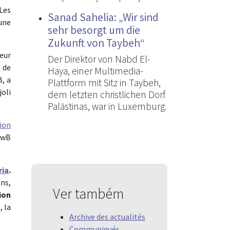
 Les
Sanad Sahelia: „Wir sind
une
sehr besorgt um die
Zukunft von Taybeh“
œur
Der Direktor von Nabd El-
t de
Haya, einer Multimedia-
B, a
Plattform mit Sitz in Taybeh,
joli
dem letzten christlichen Dorf
Palästinas, war in Luxemburg.
ion
’EwB
ria
.
ns,
Ver também
ion
, la
Archive des actualités
Communiqués