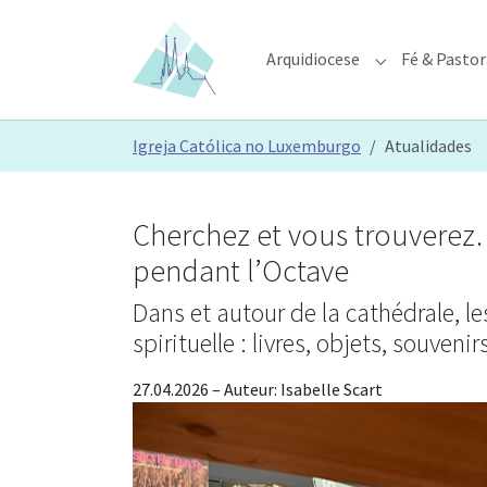
Skip to main content
Skip to page footer
Arquidiocese
Fé & Pastor
Submenu for "A
You are here:
Igreja Católica no Luxemburgo
Atualidades
Cherchez et vous trouverez
pendant l’Octave
Dans et autour de la cathédrale, le
spirituelle : livres, objets, souveni
27.04.2026
– Auteur:
Isabelle Scart