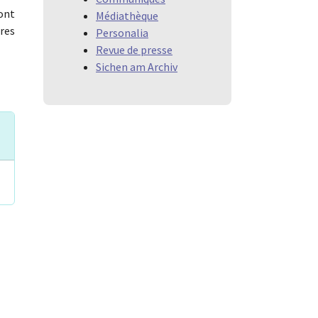
sont
Médiathèque
ures
Personalia
Revue de presse
Sichen am Archiv