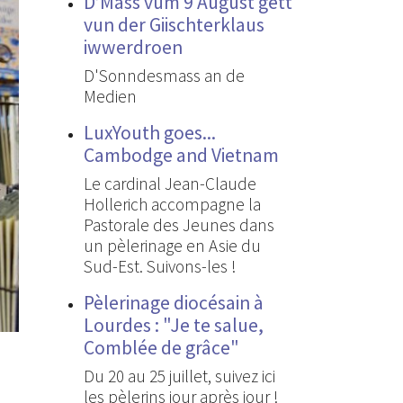
D’Mass vum 9 August gëtt
vun der Giischterklaus
iwwerdroen
D'Sonndesmass an de
Medien
LuxYouth goes...
Cambodge and Vietnam
Le cardinal Jean-Claude
Hollerich accompagne la
Pastorale des Jeunes dans
un pèlerinage en Asie du
Sud-Est. Suivons-les !
Pèlerinage diocésain à
Lourdes : "Je te salue,
Comblée de grâce"
Du 20 au 25 juillet, suivez ici
les pèlerins jour après jour !