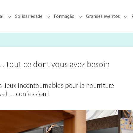
al
Solidariedade
Formação
Grandes eventos
rquidiocese"
Submenu for "Fé & Pastoral"
Submenu for "Solidariedade"
Submenu for "Formação"
Sub
… tout ce dont vous avez besoin
s lieux incontournables pour la nourriture
rs et… confession !