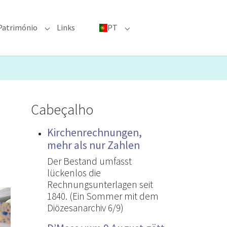
Património
Links
PT
menu for "Grandes eventos"
Submenu for "Património"
Submenu for "PT"
Cabeçalho
Kirchenrechnungen,
mehr als nur Zahlen
Der Bestand umfasst
lückenlos die
Rechnungsunterlagen seit
1840. (Ein Sommer mit dem
Diözesanarchiv 6/9)