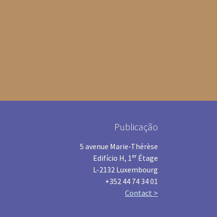
Publicação
5 avenue Marie-Thérèse
er
Edifício H, 1
Étage
L-2132 Luxembourg
+352 44 74 34 01
Contact >