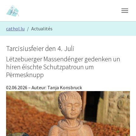
Skip to main content
Skip to page footer
You are here:
cathol.lu
Actualités
Tarcisiusfeier den 4. Juli
Lëtzebuerger Massendénger gedenken un
hiren éischte Schutzpatroun um
Përmesknupp
02.06.2026
– Auteur:
Tanja Konsbruck