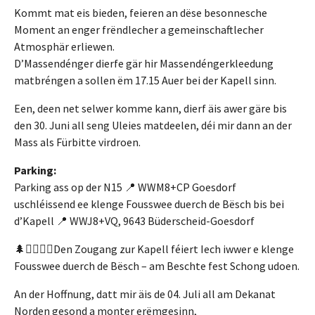
Kommt mat eis bieden, feieren an dëse besonnesche
Moment an enger frëndlecher a gemeinschaftlecher
Atmosphär erliewen.
D’Massendénger dierfe gär hir Massendéngerkleedung
matbréngen a sollen ëm 17.15 Auer bei der Kapell sinn.
Een, deen net selwer komme kann, dierf äis awer gäre bis
den 30. Juni all seng Uleies matdeelen, déi mir dann an der
Mass als Fürbitte virdroen.
Parking:
Parking ass op der N15 📍 WWM8+CP Goesdorf
uschléissend ee klenge Fousswee duerch de Bësch bis bei
d’Kapell 📍 WWJ8+VQ, 9643 Büderscheid-Goesdorf
🌲🚶‍♀️🚶‍♂️Den Zougang zur Kapell féiert Iech iwwer e klenge
Fousswee duerch de Bësch – am Beschte fest Schong udoen.
An der Hoffnung, datt mir äis de 04. Juli all am Dekanat
Norden gesond a monter erëmgesinn,