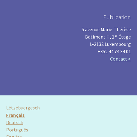
Publication
5 avenue Marie-Thérèse
er
Bâtiment H, 1
Étage
L-2132 Luxembourg
+352 44 74 34 01
Contact >
Lëtzebuergesch
Français
Deutsch
Português