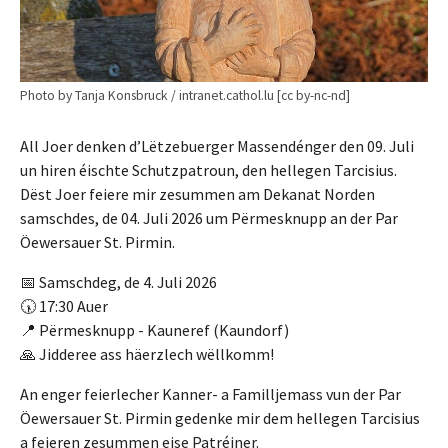
Photo by Tanja Konsbruck / intranet.cathol.lu [cc by-nc-nd]
All Joer denken d’Lëtzebuerger Massendénger den 09. Juli
un hiren éischte Schutzpatroun, den hellegen Tarcisius.
Dëst Joer feiere mir zesummen am Dekanat Norden
samschdes, de 04. Juli 2026 um Përmesknupp an der Par
Öewersauer St. Pirmin.
📅 Samschdeg, de 4. Juli 2026
🕠 17:30 Auer
📍 Përmesknupp - Kauneref (Kaundorf)
🙏 Jidderee ass häerzlech wëllkomm!
An enger feierlecher Kanner- a Familljemass vun der Par
Öewersauer St. Pirmin gedenke mir dem hellegen Tarcisius
a feieren zesummen eise Patréiner.