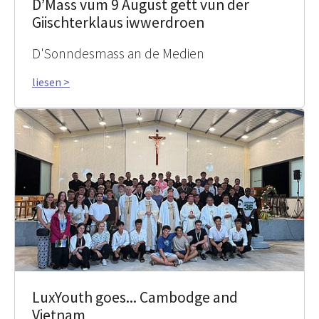
D’Mass vum 9 August gëtt vun der
Giischterklaus iwwerdroen
D'Sonndesmass an de Medien
liesen >
LuxYouth goes... Cambodge and
Vietnam