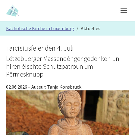
Skip to main content
Skip to page footer
You are here:
Katholische Kirche in Luxemburg
Aktuelles
Tarcisiusfeier den 4. Juli
Lëtzebuerger Massendénger gedenken un
hiren éischte Schutzpatroun um
Përmesknupp
02.06.2026
– Auteur:
Tanja Konsbruck