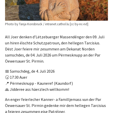
Photo by Tanja Konsbruck / intranet.cathol.lu [cc by-nc-nd]
All Joer denken d’Lëtzebuerger Massendénger den 09. Juli
un hiren éischte Schutzpatroun, den hellegen Tarcisius.
Dëst Joer feiere mir zesummen am Dekanat Norden
samschdes, de 04. Juli 2026 um Përmesknupp an der Par
Öewersauer St. Pirmin.
📅 Samschdeg, de 4. Juli 2026
🕠 17:30 Auer
📍 Përmesknupp - Kauneref (Kaundorf)
🙏 Jidderee ass häerzlech wëllkomm!
An enger feierlecher Kanner- a Familljemass vun der Par
Öewersauer St. Pirmin gedenke mir dem hellegen Tarcisius
a feieren zesummen eise Patréiner.