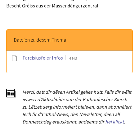
Bescht Gréiss aus der Massendéngerzentral
Dateien zu dësem Thema
Tarcisiusfeier Infos
4 MB
Merci
,
dat
t
dir dësen Artikel gelies hu
tt
. Falls dir wëllt
iwwert d'Aktualitéit
e
vun der Kathoulescher Kierch
zu Lëtzebuerg informéiert bleiwen, dann abonnéiert
Iech fir d'Cathol-News, den Newsletter
,
deen all
Donneschdeg erauskënnt, andeems dir
hei klickt
.