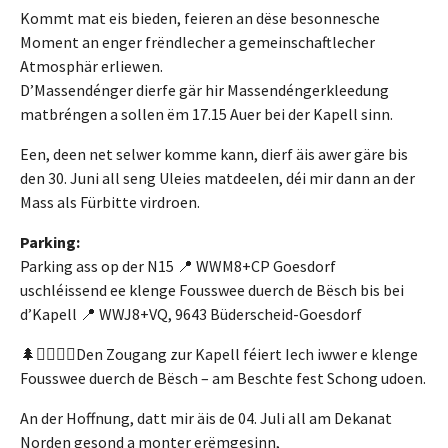
Kommt mat eis bieden, feieren an dëse besonnesche
Moment an enger frëndlecher a gemeinschaftlecher
Atmosphär erliewen.
D’Massendénger dierfe gär hir Massendéngerkleedung
matbréngen a sollen ëm 17.15 Auer bei der Kapell sinn.
Een, deen net selwer komme kann, dierf äis awer gäre bis
den 30. Juni all seng Uleies matdeelen, déi mir dann an der
Mass als Fürbitte virdroen.
Parking:
Parking ass op der N15 📍 WWM8+CP Goesdorf
uschléissend ee klenge Fousswee duerch de Bësch bis bei
d’Kapell 📍 WWJ8+VQ, 9643 Büderscheid-Goesdorf
🌲🚶‍♀️🚶‍♂️Den Zougang zur Kapell féiert Iech iwwer e klenge
Fousswee duerch de Bësch – am Beschte fest Schong udoen.
An der Hoffnung, datt mir äis de 04. Juli all am Dekanat
Norden gesond a monter erëmgesinn,