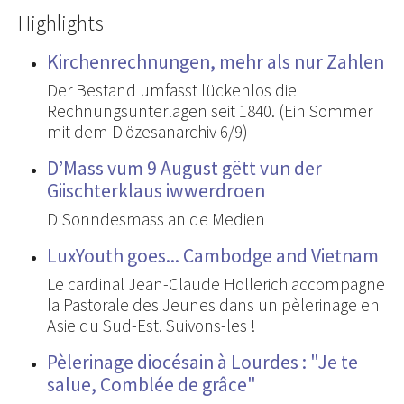
Highlights
Kirchenrechnungen, mehr als nur Zahlen
Der Bestand umfasst lückenlos die
Rechnungsunterlagen seit 1840. (Ein Sommer
mit dem Diözesanarchiv 6/9)
D’Mass vum 9 August gëtt vun der
Giischterklaus iwwerdroen
D'Sonndesmass an de Medien
LuxYouth goes... Cambodge and Vietnam
Le cardinal Jean-Claude Hollerich accompagne
la Pastorale des Jeunes dans un pèlerinage en
Asie du Sud-Est. Suivons-les !
Pèlerinage diocésain à Lourdes : "Je te
salue, Comblée de grâce"