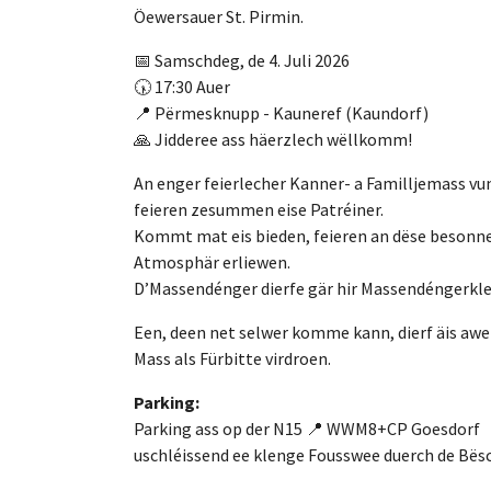
Öewersauer St. Pirmin.
📅 Samschdeg, de 4. Juli 2026
🕠 17:30 Auer
📍 Përmesknupp - Kauneref (Kaundorf)
🙏 Jidderee ass häerzlech wëllkomm!
An enger feierlecher Kanner- a Familljemass vu
feieren zesummen eise Patréiner.
Kommt mat eis bieden, feieren an dëse besonn
Atmosphär erliewen.
D’Massendénger dierfe gär hir Massendéngerkle
Een, deen net selwer komme kann, dierf äis awer 
Mass als Fürbitte virdroen.
Parking:
Parking ass op der N15 📍 WWM8+CP Goesdorf
uschléissend ee klenge Fousswee duerch de Bës