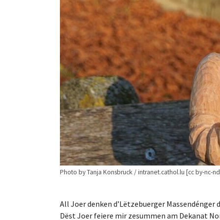
Photo by Tanja Konsbruck / intranet.cathol.lu [cc by-nc-nd
All Joer denken d’Lëtzebuerger Massendénger den
Dëst Joer feiere mir zesummen am Dekanat Nor