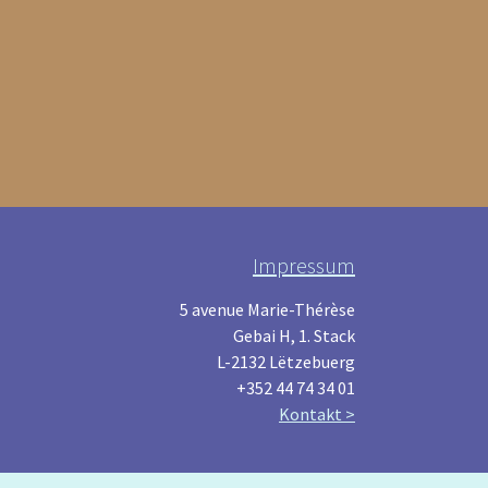
Impressum
5 avenue Marie-Thérèse
Gebai H, 1. Stack
L-2132 Lëtzebuerg
+352 44 74 34 01
Kontakt >