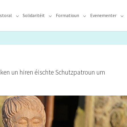
storal
Solidaritéit
Formatioun
Evenementer
erzdiözees"
Submenu for "Glawen & Pastoral"
Submenu for "Solidaritéit"
Submenu for "Format
Su
ken un hiren éischte Schutzpatroun um