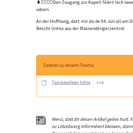
🌲🚶‍♀️🚶‍♂️Den Zougang zur Kapell féiert Iech 
udoen.
An der Hoffnung, datt mir äis de 04. Juli all 
Bescht Gréiss aus der Massendéngerzentral
Dateien zu dësem Thema
Tarcisiusfeier Infos
4 MB
Merci
,
dat
t
dir dësen Artikel gelies hu
tt
. 
zu Lëtzebuerg informéiert bleiwen, dann 