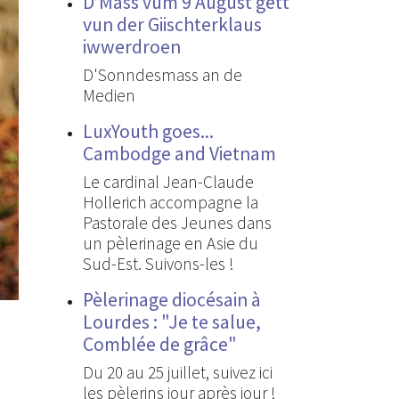
D’Mass vum 9 August gëtt
vun der Giischterklaus
iwwerdroen
D'Sonndesmass an de
Medien
LuxYouth goes...
Cambodge and Vietnam
Le cardinal Jean-Claude
Hollerich accompagne la
Pastorale des Jeunes dans
un pèlerinage en Asie du
Sud-Est. Suivons-les !
Pèlerinage diocésain à
Lourdes : "Je te salue,
Comblée de grâce"
Du 20 au 25 juillet, suivez ici
les pèlerins jour après jour !