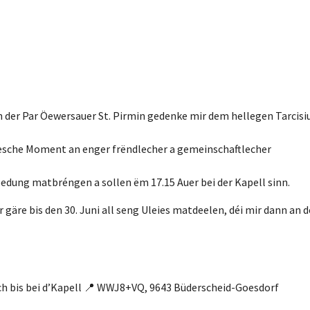
n der Par Öewersauer St. Pirmin gedenke mir dem hellegen Tarcisi
esche Moment an enger frëndlecher a gemeinschaftlecher
edung matbréngen a sollen ëm 17.15 Auer bei der Kapell sinn.
gäre bis den 30. Juni all seng Uleies matdeelen, déi mir dann an d
ch bis bei d’Kapell 📍 WWJ8+VQ, 9643 Büderscheid-Goesdorf