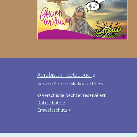
Äerzbistum Lëtzebuerg
Service Kommunikatioun a Press
© Verschidde Rechter reservéiert
Dateschutz >
Ëmweltschutz >