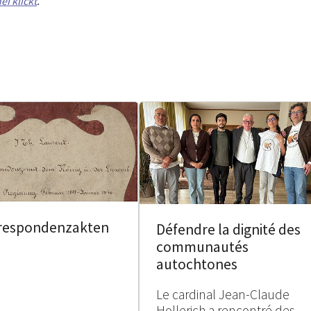
ei klickt
.
respondenzakten
Défendre la dignité des
communautés
autochtones
Le cardinal Jean-Claude
Hollerich a rencontré des