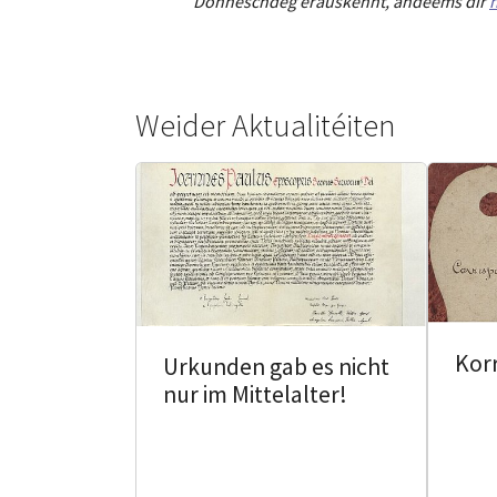
Donneschdeg erauskënnt, andeems dir
h
Weider Aktualitéiten
Kor
Urkunden gab es nicht
nur im Mittelalter!