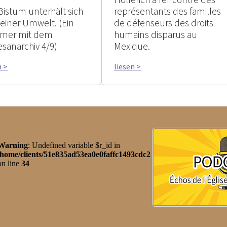
Bistum unterhält sich
représentants des familles
seiner Umwelt. (Ein
de défenseurs des droits
mer mit dem
humains disparus au
esanarchiv 4/9)
Mexique.
n >
liesen >