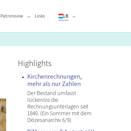
Patrimoine
Links
LB
ioun"
bmenu for "Evenementer"
Submenu for "Patrimoine"
Submenu for "LB"
Highlights
Kirchenrechnungen,
mehr als nur Zahlen
Der Bestand umfasst
lückenlos die
Rechnungsunterlagen seit
1840. (Ein Sommer mit dem
Diözesanarchiv 6/9)