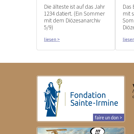
Die älteste ist auf das Jahr
Das 
1234 datiert. (Ein Sommer
mit 
mit dem Diözesanarchiv
Som
5/9)
Diöz
liesen >
liese