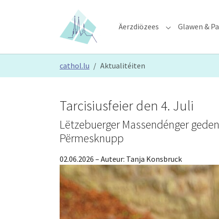
Skip to main content
Skip to page footer
Äerzdiözees
Glawen & Pa
Submenu for "Ä
You are here:
cathol.lu
Aktualitéiten
Tarcisiusfeier den 4. Juli
Lëtzebuerger Massendénger geden
Përmesknupp
02.06.2026
– Auteur:
Tanja Konsbruck