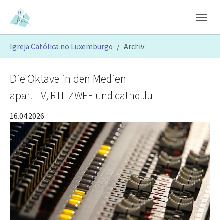
Skip to main content
Skip to page footer
You are here:
Igreja Católica no Luxemburgo
Archiv
Die Oktave in den Medien
apart TV, RTL ZWEE und cathol.lu
16.04.2026