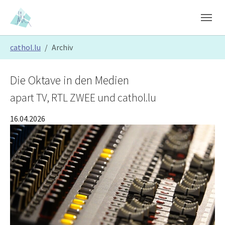
Skip to main content
Skip to page footer
You are here:
cathol.lu
Archiv
Die Oktave in den Medien
apart TV, RTL ZWEE und cathol.lu
16.04.2026