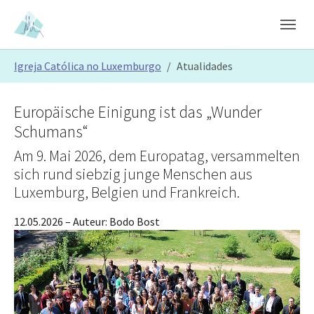
Skip to main content
Skip to page footer
You are here:
Igreja Católica no Luxemburgo
Atualidades
Europäische Einigung ist das „Wunder
Schumans“
Am 9. Mai 2026, dem Europatag, versammelten
sich rund siebzig junge Menschen aus
Luxemburg, Belgien und Frankreich.
12.05.2026
– Auteur:
Bodo Bost