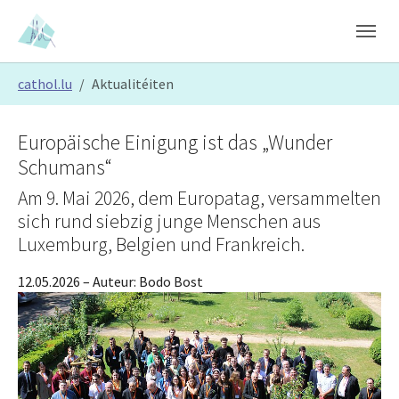
Skip to main content
Skip to page footer
You are here:
cathol.lu
Aktualitéiten
Europäische Einigung ist das „Wunder
Schumans“
Am 9. Mai 2026, dem Europatag, versammelten
sich rund siebzig junge Menschen aus
Luxemburg, Belgien und Frankreich.
12.05.2026
– Auteur:
Bodo Bost