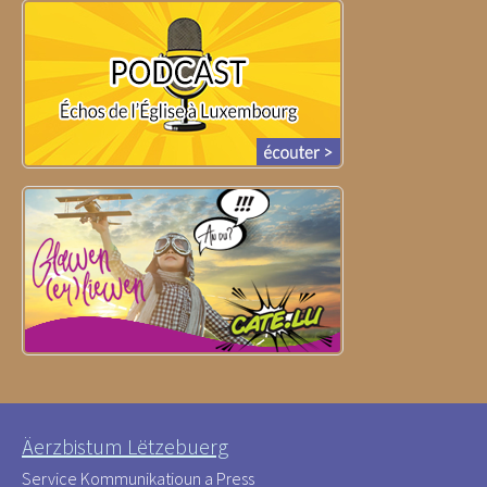
Äerzbistum Lëtzebuerg
Service Kommunikatioun a Press