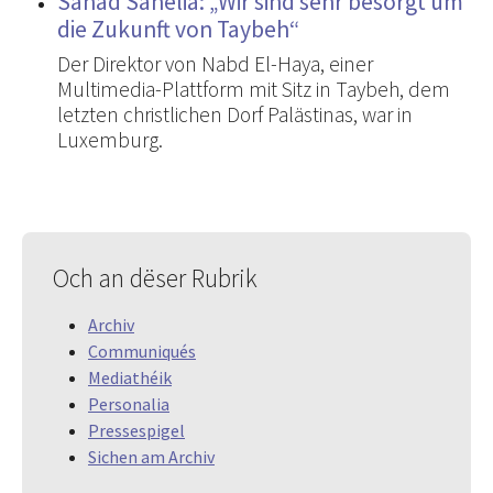
Sanad Sahelia: „Wir sind sehr besorgt um
die Zukunft von Taybeh“
Der Direktor von Nabd El-Haya, einer
Multimedia-Plattform mit Sitz in Taybeh, dem
letzten christlichen Dorf Palästinas, war in
Luxemburg.
Och an dëser Rubrik
Archiv
Communiqués
Mediathéik
Personalia
Pressespigel
Sichen am Archiv