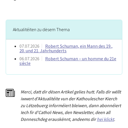
Aktualitéiten zu dësem Thema
07.07.2026
Robert Schuman, ein Mann des 19.,
20. und 21. Jahrhunderts
06.07.2026
Robert Schuman – un homme du 21e
siècle
Merci
,
dat
t
dir dësen Artikel gelies hu
tt
. Falls dir wëllt
iwwert d'Aktualitéit
e
vun der Kathoulescher Kierch
zu Lëtzebuerg informéiert bleiwen, dann abonnéiert
Iech fir d'Cathol-News, den Newsletter
,
deen all
Donneschdeg erauskënnt, andeems dir
hei klickt
.