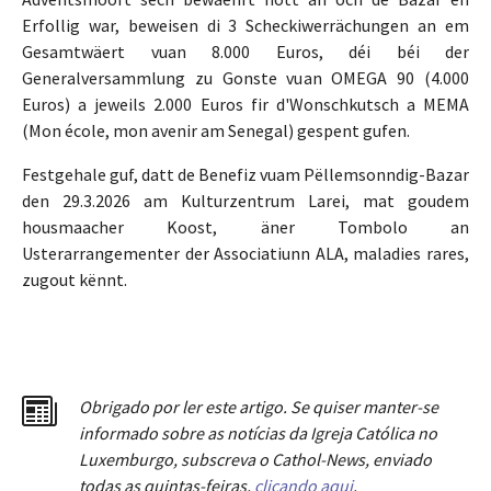
Erfollig war, beweisen di 3 Scheckiwerrächungen an em
Gesamtwäert vuan 8.000 Euros, déi béi der
Generalversammlung zu Gonste vuan OMEGA 90 (4.000
Euros) a jeweils 2.000 Euros fir d'Wonschkutsch a MEMA
(Mon école, mon avenir am Senegal) gespent gufen.
Festgehale guf, datt de Benefiz vuam Pëllemsonndig-Bazar
den 29.3.2026 am Kulturzentrum Larei, mat goudem
housmaacher Koost, äner Tombolo an
Usterarrangementer der Associatiunn ALA, maladies rares,
zugout kënnt.
Obrigado por ler este artigo. Se quiser manter-se
informado sobre as notícias da Igreja Católica no
Luxemburgo, subscreva o Cathol-News, enviado
todas as quintas-feiras,
clicando aqui
.