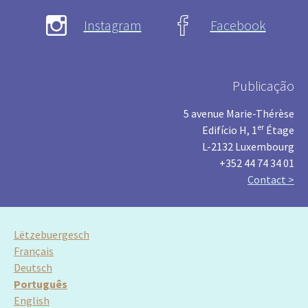
Instagram
Facebook
Publicação
5 avenue Marie-Thérèse
er
Edifício H, 1
Étage
L-2132 Luxembourg
+352 44 74 34 01
Contact >
Lëtzebuergesch
Français
Deutsch
Português
English