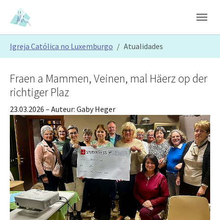
Skip to main content
Skip to page footer
You are here:
Igreja Católica no Luxemburgo
Atualidades
Fraen a Mammen, Veinen, mal Häerz op der
richtiger Plaz
23.03.2026
– Auteur:
Gaby Heger