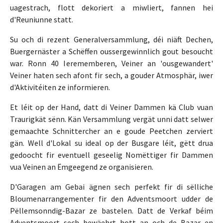
uagestrach, flott dekoriert a miwliert, fannen hei
d'Reuniunne statt.
Su och di rezent Generalversammlung, déi niäft Dechen,
Buergernäster a Schëffen oussergewinnlich gout besoucht
war. Ronn 40 Ierememberen, Veiner an 'ousgewandert'
Veiner haten sech afont fir sech, a gouder Atmosphär, iwer
d'Aktivitéiten ze informieren.
Et léit op der Hand, datt di Veiner Dammen kä Club vuan
Traurigkät sënn. Kän Versammlung vergät unni datt selwer
gemaachte Schnittercher an e goude Peetchen zerviert
gän. Well d'Lokal su ideal op der Busgare léit, gëtt drua
gedoocht fir eventuell geseelig Nomëttiger fir Dammen
vua Veinen an Ëmgeegend ze organisieren.
D'Garagen am Gebai ägnen sech perfekt fir di sëlliche
Bloumenarrangementer fir den Adventsmoort udder de
Pëllemsonndig-Bazar ze bastelen. Datt de Verkaf béim
Adventsmoort sech bewäehrt hott an och de Bazar en