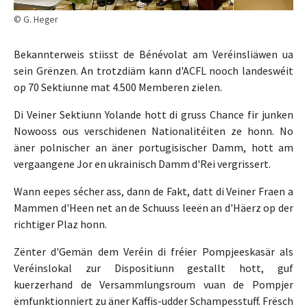
© G. Heger
Bekannterweis stiisst de Bénévolat am Veréinsliäwen ua
sein Grënzen. An trotzdiäm kann d'ACFL nooch landeswéit
op 70 Sektiunne mat 4.500 Memberen zielen.
Di Veiner Sektiunn Yolande hott di gruss Chance fir junken
Nowooss ous verschidenen Nationalitéiten ze honn. No
äner polnischer an äner portugisischer Damm, hott am
vergaangene Jor en ukrainisch Damm d'Rei vergrissert.
Wann eepes sécher ass, dann de Fakt, datt di Veiner Fraen a
Mammen d'Heen net an de Schuuss leeën an d'Häerz op der
richtiger Plaz honn.
Zënter d'Gemän dem Veréin di fréier Pompjeeskasär als
Veréinslokal zur Dispositiunn gestallt hott, guf
kuerzerhand de Versammlungsroum vuan de Pompjer
ëmfunktionniert zu äner Kaffis-udder Schampesstuff. Frësch