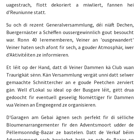
uagestrach, flott dekoriert a miwliert, fannen hei
d'Reuniunne statt.
Su och di rezent Generalversammlung, déi niäft Dechen,
Buergernäster a Schëffen oussergewinnlich gout besoucht
war. Ronn 40 Ierememberen, Veiner an 'ousgewandert'
Veiner haten sech afont fir sech, a gouder Atmosphär, iwer
d'Aktivitéiten ze informieren.
Et léit op der Hand, datt di Veiner Dammen kä Club vuan
Traurigkät sënn. Kän Versammlung vergät unni datt selwer
gemaachte Schnittercher an e goude Peetchen zerviert
gän. Well d'Lokal su ideal op der Busgare léit, gëtt drua
gedoocht fir eventuell geseelig Nomëttiger fir Dammen
vua Veinen an Ëmgeegend ze organisieren.
D'Garagen am Gebai ägnen sech perfekt fir di sëlliche
Bloumenarrangementer fir den Adventsmoort udder de
Pëllemsonndig-Bazar ze bastelen. Datt de Verkaf béim
Adventsmoort sech bewäehrt hott an och de Bazar en