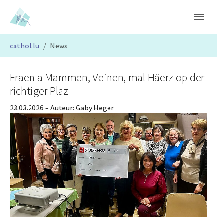
Skip to main content
Skip to page footer
You are here:
cathol.lu
News
Fraen a Mammen, Veinen, mal Häerz op der
richtiger Plaz
23.03.2026
– Auteur:
Gaby Heger