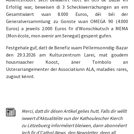
Erfollig war, beweisen di 3 Scheckiwerrächungen an em
Gesamtwäert vuan 8.000 Euros, déi béi der
Generalversammlung zu Gonste vuan OMEGA 90 (4.000
Euros) a jeweils 2.000 Euros fir d'Wonschkutsch a MEMA
(Mon école, mon avenir am Senegal) gespent gufen.
Festgehale guf, datt de Benefiz vuam Pëllemsonndig-Bazar
den 29.3.2026 am Kulturzentrum Larei, mat goudem
housmaacher Koost, äner Tombolo an
Usterarrangementer der Associatiunn ALA, maladies rares,
zugout kënnt.
Merci
,
dat
t
dir dësen Artikel gelies hu
tt
. Falls dir wëllt
iwwert d'Aktualitéit
e
vun der Kathoulescher Kierch
zu Lëtzebuerg informéiert bleiwen, dann abonnéiert
Iech fir d'Cathol-News, den Newsletter
,
deen all