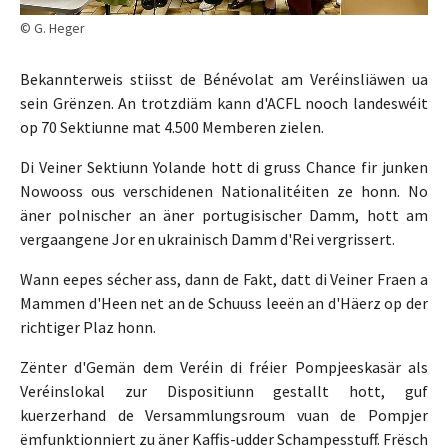
© G. Heger
Bekannterweis stiisst de Bénévolat am Veréinsliäwen ua
sein Grënzen. An trotzdiäm kann d'ACFL nooch landeswéit
op 70 Sektiunne mat 4.500 Memberen zielen.
Di Veiner Sektiunn Yolande hott di gruss Chance fir junken
Nowooss ous verschidenen Nationalitéiten ze honn. No
äner polnischer an äner portugisischer Damm, hott am
vergaangene Jor en ukrainisch Damm d'Rei vergrissert.
Wann eepes sécher ass, dann de Fakt, datt di Veiner Fraen a
Mammen d'Heen net an de Schuuss leeën an d'Häerz op der
richtiger Plaz honn.
Zënter d'Gemän dem Veréin di fréier Pompjeeskasär als
Veréinslokal zur Dispositiunn gestallt hott, guf
kuerzerhand de Versammlungsroum vuan de Pompjer
ëmfunktionniert zu äner Kaffis-udder Schampesstuff. Frësch