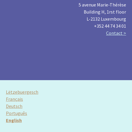
5 avenue Marie-Thérèse
Building H, 1rst floor
L-2132 Luxembourg
+352 44 74 34 01
Contact >
Lëtzebuergesch
Français
Deutsch
Português
English