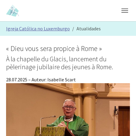
Skip to main content
Skip to page footer
You are here:
Igreja Católica no Luxemburgo
Atualidades
« Dieu vous sera propice à Rome »
À la chapelle du Glacis, lancement du
pèlerinage jubilaire des jeunes à Rome.
28.07.2025
– Auteur:
Isabelle Scart