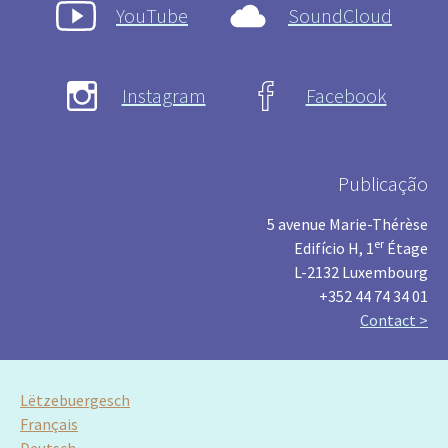
YouTube
SoundCloud
Instagram
Facebook
Publicação
5 avenue Marie-Thérèse
er
Edifício H, 1
Étage
L-2132 Luxembourg
+352 44 74 34 01
Contact >
Lëtzebuergesch
Français