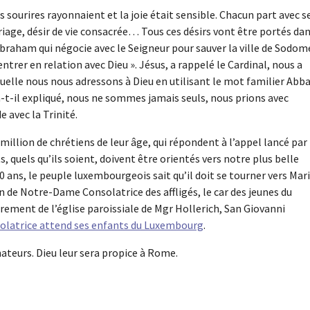
es sourires rayonnaient et la joie était sensible. Chacun part avec s
riage, désir de vie consacrée… Tous ces désirs vont être portés da
Abraham qui négocie avec le Seigneur pour sauver la ville de Sodom
 entrer en relation avec Dieu ». Jésus, a rappelé le Cardinal, nous a
uelle nous nous adressons à Dieu en utilisant le mot familier Abba
-t-il expliqué, nous ne sommes jamais seuls, nous prions avec
 avec la Trinité.
million de chrétiens de leur âge, qui répondent à l’appel lancé par 
, quels qu’ils soient, doivent être orientés vers notre plus belle
00 ans, le peuple luxembourgeois sait qu’il doit se tourner vers Mari
on de Notre-Dame Consolatrice des affligés, le car des jeunes du
èrement de l’église paroissiale de Mgr Hollerich, San Giovanni
solatrice attend ses enfants du Luxembourg
.
ateurs. Dieu leur sera propice à Rome.