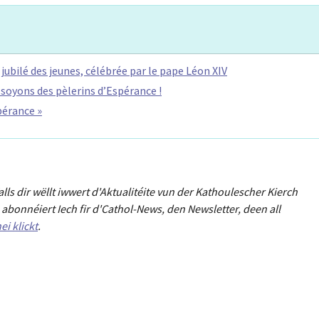
 jubilé des jeunes, célébrée par le pape Léon XIV
 soyons des pèlerins d’Espérance !
spérance »
Falls dir wëllt iwwert d'Aktualitéit
e
vun der Kathoulescher Kierch
abonnéiert Iech fir d'Cathol-News, den Newsletter
,
deen all
ei klickt
.