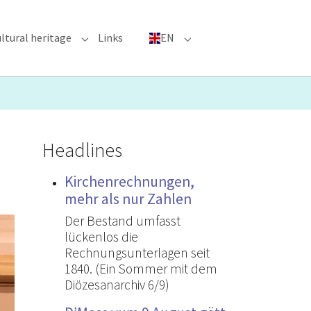
ltural heritage
Links
EN
n"
nu for "Major Events"
Submenu for "Cultural heritage"
Submenu for "EN"
Headlines
Kirchenrechnungen,
mehr als nur Zahlen
Der Bestand umfasst
lückenlos die
Rechnungsunterlagen seit
1840. (Ein Sommer mit dem
Diözesanarchiv 6/9)