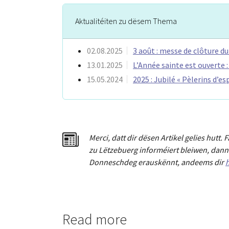
Aktualitéiten zu dësem Thema
02.08.2025
3 août : messe de clôture du
13.01.2025
L’Année sainte est ouverte :
15.05.2024
2025 : Jubilé « Pèlerins d’e
Merci
,
dat
t
dir dësen Artikel gelies hu
tt
. 
zu Lëtzebuerg informéiert bleiwen, dann 
Donneschdeg erauskënnt, andeems dir
h
Read more