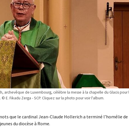
ich, archevêque de Luxembourg, célèbre la messe à la chapelle du Glacis pour 
© E. Fikadu Zerga - SCP. Cliquez sur la photo pour voir l'album.
 mots que le cardinal Jean-Claude Hollerich a terminé l’homélie de 
 jeunes du diocèse à Rome.