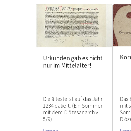
Kor
Urkunden gab es nicht
nur im Mittelalter!
Die älteste ist auf das Jahr
Das 
1234 datiert. (Ein Sommer
mit 
mit dem Diözesanarchiv
Som
5/9)
Diöz
liesen >
liese