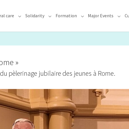
ral care
Solidarity
Formation
Major Events
Cu
chdiocese"
Submenu for "Faith & Pastoral care"
Submenu for "Solidarity"
Submenu for "Formatio
Subme
Rome »
 du pèlerinage jubilaire des jeunes à Rome.