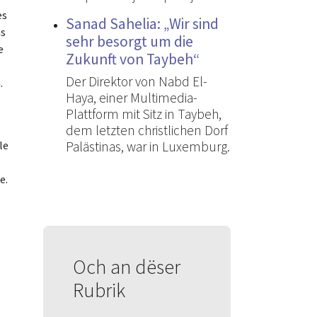
es
Sanad Sahelia: „Wir sind
ns
sehr besorgt um die
e
Zukunft von Taybeh“
Der Direktor von Nabd El-
.
Haya, einer Multimedia-
Plattform mit Sitz in Taybeh,
dem letzten christlichen Dorf
Palästinas, war in Luxemburg.
le
e.
Och an dëser
Rubrik