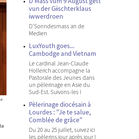
D’Mass vum 9 August gëtt
vun der Giischterklaus
iwwerdroen
D'Sonndesmass an de
Medien
LuxYouth goes...
Cambodge and Vietnam
Le cardinal Jean-Claude
Hollerich accompagne la
Pastorale des Jeunes dans
un pèlerinage en Asie du
Sud-Est. Suivons-les !
le
Pèlerinage diocésain à
Lourdes : "Je te salue,
Comblée de grâce"
la
Du 20 au 25 juillet, suivez ici
les pèlerins jour après jour !