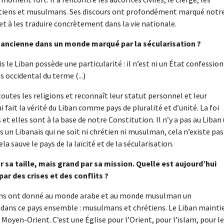
hrétiens et musulmans. Ses discours ont profondément marqué notr
 et à les traduire concrètement dans la vie nationale.
 ancienne dans un monde marqué par la sécularisation ?
s le Liban possède une particularité : il n’est ni un État confessio
s occidental du terme (...)
utes les religions et reconnaît leur statut personnel et leur
i fait la vérité du Liban comme pays de pluralité et d’unité. La foi
t elles sont à la base de notre Constitution. Il n’y a pas au Liban
as un Libanais qui ne soit ni chrétien ni musulman, cela n’existe pas
 sauve le pays de la laïcité et de la sécularisation.
r sa taille, mais grand par sa mission. Quelle est aujourd’hui
r des crises et des conflits ?
étiens ont donné au monde arabe et au monde musulman un
 dans ce pays ensemble : musulmans et chrétiens. Le Liban mainti
u Moyen-Orient. C’est une Église pour l’Orient, pour l’islam, pour l