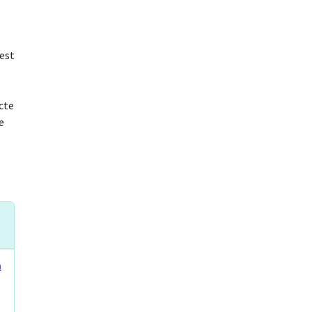
 est
cte
e
a