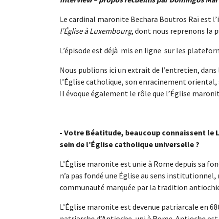
Le cardinal maronite Bechara Boutros Raï est l’
l’Église à Luxembourg
, dont nous reprenons la 
L’épisode est déjà mis en ligne sur les platefo
Nous publions ici un extrait de l’entretien, dans 
l’Église catholique, son enracinement oriental, s
Il évoque également le rôle que l’Église maronit
- Votre Béatitude, beaucoup connaissent le L
sein de l’Église catholique universelle ?
L’Église maronite est unie à Rome depuis sa fon
n’a pas fondé une Église au sens institutionnel, 
communauté marquée par la tradition antiochi
L’Église maronite est devenue patriarcale en 6
patriarche d’Antioche, uni à Rome. Antioche est 