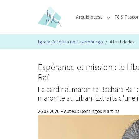
Skip to main content
Skip to page footer
Arquidiocese
Fé & Pastor
Submenu for "A
You are here:
Igreja Católica no Luxemburgo
Atualidades
Espérance et mission : le Li
Raï
Le cardinal maronite Bechara Raï expl
maronite au Liban. Extraits d’une 
26.02.2026
– Auteur:
Domingos Martins