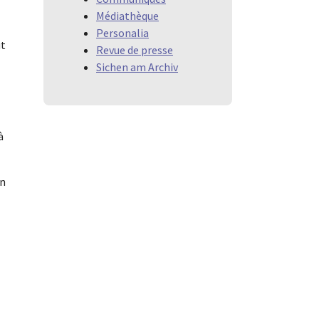
Médiathèque
Personalia
ut
Revue de presse
Sichen am Archiv
à
en