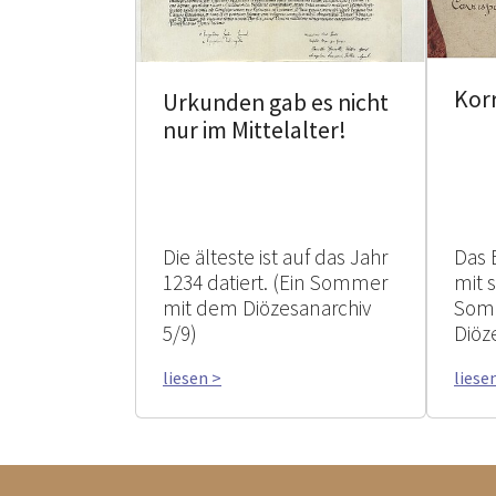
Kor
Urkunden gab es nicht
nur im Mittelalter!
Die älteste ist auf das Jahr
Das 
1234 datiert. (Ein Sommer
mit 
mit dem Diözesanarchiv
Som
5/9)
Diöz
liesen >
liese