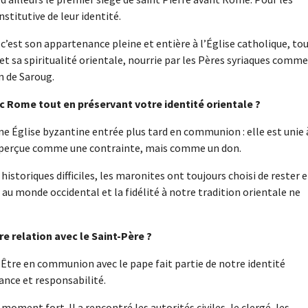
stitutive de leur identité.
 c’est son appartenance pleine et entière à l’Église catholique, to
et sa spiritualité orientale, nourrie par les Pères syriaques comme
n de Saroug.
Rome tout en préservant votre identité orientale ?
une Église byzantine entrée plus tard en communion : elle est unie 
as perçue comme une contrainte, mais comme un don.
istoriques difficiles, les maronites ont toujours choisi de rester 
au monde occidental et la fidélité à notre tradition orientale ne
 relation avec le Saint-Père ?
. Être en communion avec le pape fait partie de notre identité
iance et responsabilité.
moment fort. Il a rencontré les autorités civiles, le clergé, les