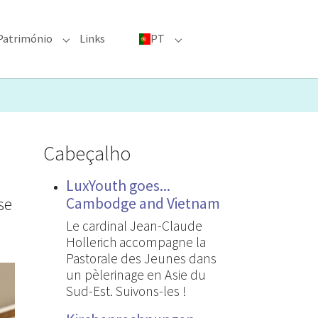
Património
Links
PT
menu for "Grandes eventos"
Submenu for "Património"
Submenu for "PT"
Cabeçalho
LuxYouth goes...
se
Cambodge and Vietnam
Le cardinal Jean-Claude
Hollerich accompagne la
Pastorale des Jeunes dans
un pèlerinage en Asie du
Sud-Est. Suivons-les !