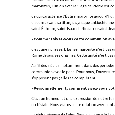
maronites, l’union avec le Siège de Pierre est con
Ce qui caractérise l’Église maronite aujourd’hui,
en conservant sa liturgie syriaque antiochienne 
saint Éphrem, saint Isaac de Ninive ou saint Jea
- Comment vivez-vous cette communion avec 
C’est une richesse. L’Église maronite n’est pas 
Rome depuis ses origines. Cette unité n’est p
Au fil des siècles, notamment dans des périodes h
communion avec le pape. Pour nous, l’ouverture 
s’opposent pas ; elles se complètent.
- Personnellement, comment vivez-vous votre
C’est un honneur et une expression de notre foi
ecclésiale. Nous vivons cette relation avec conf
La visite récente du Saint-Père au Liban a été un 