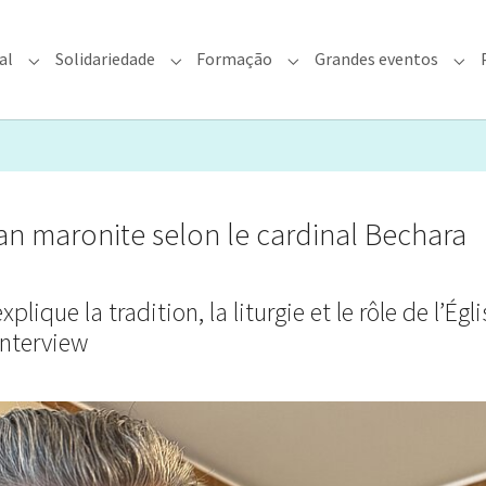
al
Solidariedade
Formação
Grandes eventos
rquidiocese"
Submenu for "Fé & Pastoral"
Submenu for "Solidariedade"
Submenu for "Formação"
Sub
ban maronite selon le cardinal Bechara
ique la tradition, la liturgie et le rôle de l’Égli
interview