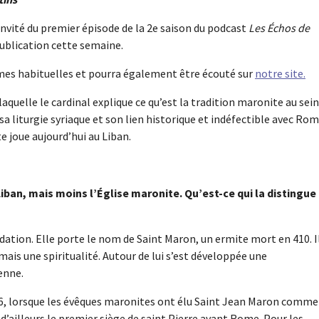
invité du premier épisode de la 2e saison du podcast
Les Échos de
publication cette semaine.
rmes habituelles et pourra également être écouté sur
notre site.
laquelle le cardinal explique ce qu’est la tradition maronite au sein
a liturgie syriaque et son lien historique et indéfectible avec Rom
e joue aujourd’hui au Liban.
iban, mais moins l’Église maronite. Qu’est-ce qui la distingue
dation. Elle porte le nom de Saint Maron, un ermite mort en 410. I
mais une spiritualité. Autour de lui s’est développée une
enne.
86, lorsque les évêques maronites ont élu Saint Jean Maron comme
d’ailleurs le premier siège de saint Pierre avant Rome. Pour les