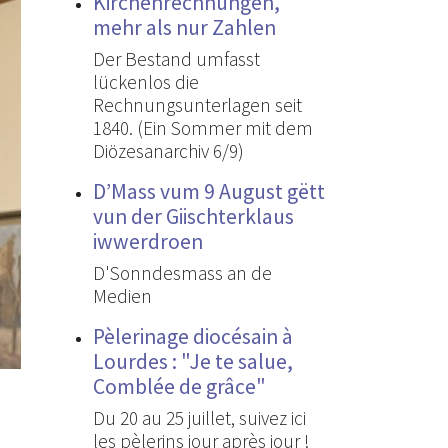
Kirchenrechnungen,
mehr als nur Zahlen
Der Bestand umfasst
lückenlos die
Rechnungsunterlagen seit
1840. (Ein Sommer mit dem
Diözesanarchiv 6/9)
D’Mass vum 9 August gëtt
vun der Giischterklaus
iwwerdroen
D'Sonndesmass an de
Medien
Pèlerinage diocésain à
Lourdes : "Je te salue,
Comblée de grâce"
Du 20 au 25 juillet, suivez ici
les pèlerins jour après jour !