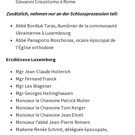
Giovanni Crisostomo à Rome
Zusätzlich, nehmen nur an der Schlussprozession teil:
Abbé Bordiuk Taras, Aumônier de la communauté
Ukrainienne à Luxembourg
Abbé Panagiotis Moschonas, vicaire épiscopal de
l’Église orthodoxe
Erzdiözese Luxemburg
Mgr Jean-Claude Hollerich
Mgr Fernand Franck
Mgr Leo Wagener
Mgr Georges Hellinghausen
Monsieur le Chanoine Patrick Muller
Monsieur le Chanoine Tom Kerger
Monsieur le Chanoine Jean Ehret
Monsieur l’abbé Jean-Pierre Reiners
Madame Renée Schmit, déléguée épiscopale,