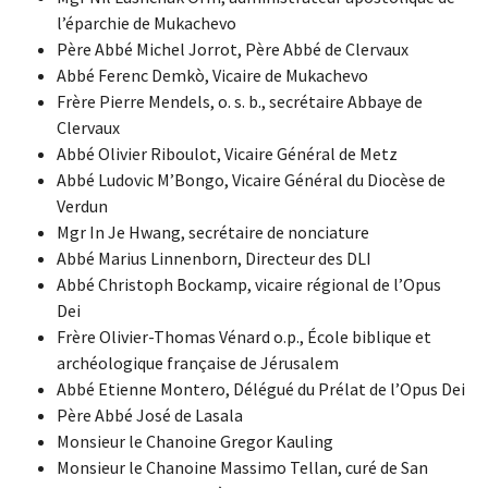
l’éparchie de Mukachevo
Père Abbé Michel Jorrot, Père Abbé de Clervaux
Abbé Ferenc Demkò, Vicaire de Mukachevo
Frère Pierre Mendels, o. s. b., secrétaire Abbaye de
Clervaux
Abbé Olivier Riboulot, Vicaire Général de Metz
Abbé Ludovic M’Bongo, Vicaire Général du Diocèse de
Verdun
Mgr In Je Hwang, secrétaire de nonciature
Abbé Marius Linnenborn, Directeur des DLI
Abbé Christoph Bockamp, vicaire régional de l’Opus
Dei
Frère Olivier-Thomas Vénard o.p., École biblique et
archéologique française de Jérusalem
Abbé Etienne Montero, Délégué du Prélat de l’Opus Dei
Père Abbé José de Lasala
Monsieur le Chanoine Gregor Kauling
Monsieur le Chanoine Massimo Tellan, curé de San