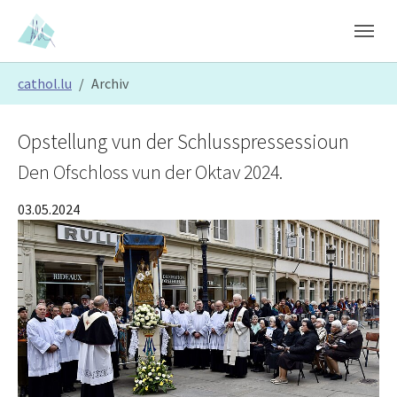
Skip to main content
Skip to page footer
You are here:
cathol.lu
Archiv
Opstellung vun der Schlusspressessioun
Den Ofschloss vun der Oktav 2024.
03.05.2024