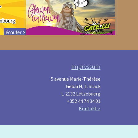
Impressum
5 avenue Marie-Thérèse
Gebai H, 1. Stack
L-2132 Lëtzebuerg
+352 44 74 34 01
Kontakt >