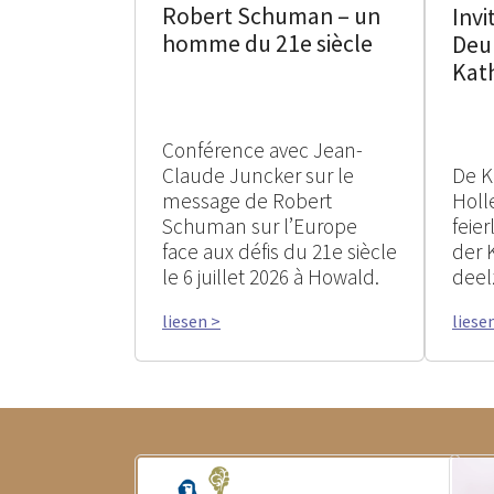
Robert Schuman – un
Invi
homme du 21e siècle
Deu
Kat
Conférence avec Jean-
Claude Juncker sur le
De K
message de Robert
Holle
Schuman sur l’Europe
feie
face aux défis du 21e siècle
der 
le 6 juillet 2026 à Howald.
deel
liesen >
liese