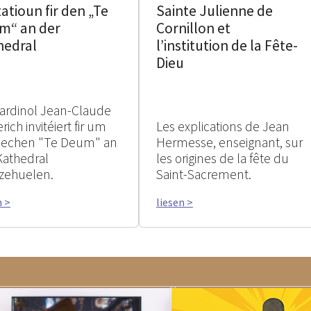
tatioun fir den „Te
Sainte Julienne de
m“ an der
Cornillon et
hedral
l’institution de la Fête-
Dieu
ardinol Jean-Claude
rich invitéiert fir um
Les explications de Jean
rlechen "Te Deum" an
Hermesse, enseignant, sur
Kathedral
les origines de la fête du
zehuelen.
Saint-Sacrement.
n >
liesen >