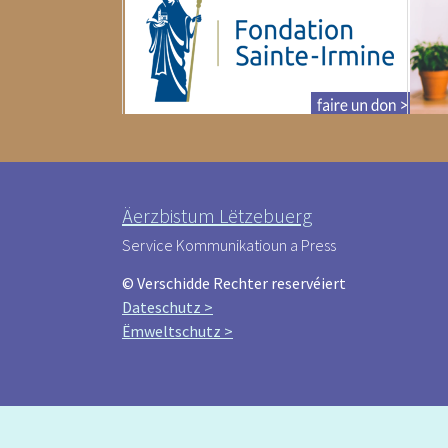
Äerzbistum Lëtzebuerg
Service Kommunikatioun a Press
© Verschidde Rechter reservéiert
Dateschutz >
Ëmweltschutz >