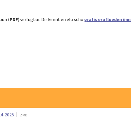
oun (
PDF
) verfügbar. Dir kënnt en elo scho
gratis eroflueden ënn
.
24-2025
2 MB