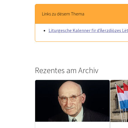
Links zu dësem Thema
Liturgesche Kalenner fir d’Äerzdiözes L
Rezentes am Archiv