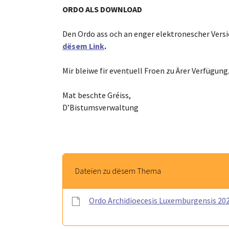
ORDO ALS DOWNLOAD
Den Ordo ass och an enger elektronescher Versi
dësem Link
.
Mir bleiwe fir eventuell Froen zu Ärer Verfügung
Mat beschte Gréiss,
D’Bistumsverwaltung
Dateien zu dësem Thema
Ordo Archidioecesis Luxemburgensis 20