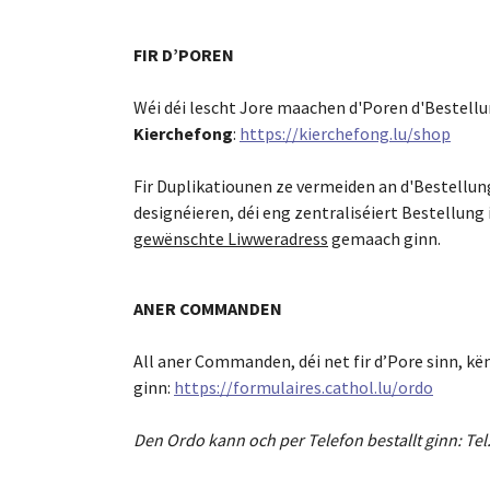
FIR D’POREN
Wéi déi lescht Jore maachen d'Poren d'Bestel
Kierchefong
:
https://kierchefong.lu/shop
Fir Duplikatiounen ze vermeiden an d'Bestellung
designéieren, déi eng zentraliséiert Bestellu
gewënschte Liwweradress
gemaach ginn.
ANER COMMANDEN
All aner Commanden, déi net fir d’Pore sinn, k
ginn:
https://formulaires.cathol.lu/ordo
Den Ordo kann och per Telefon bestallt ginn: Tel.