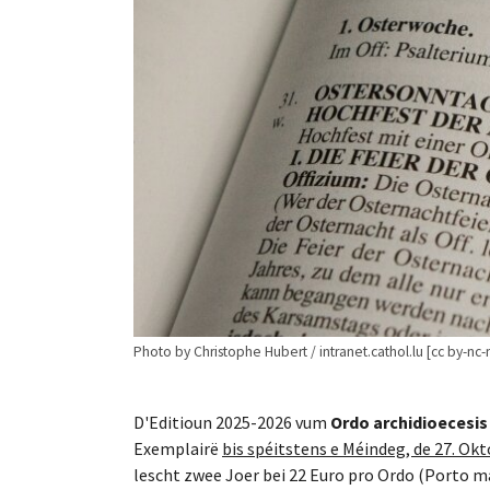
Photo by Christophe Hubert / intranet.cathol.lu [cc by-nc-
D'Editioun 2025-2026 vum
Ordo archidioecesi
Exemplairë
bis spéitstens e Méindeg, de 27. Okt
lescht zwee Joer bei 22 Euro pro Ordo (Porto m