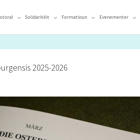
storal
Solidaritéit
Formatioun
Evenementer
erzdiözees"
Submenu for "Glawen & Pastoral"
Submenu for "Solidaritéit"
Submenu for "Format
Su
urgensis 2025-2026