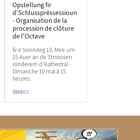
Opstellung fir
d'Schlussprëssessioun
- Organisation de la
procession de clôture
de l'Octave
fir e Sonndeg 10. Mee um
15 Auer an de Stroossen
rondërem d'Kathedral -
Dimanche 10 mai à 15
heures.
liesen >