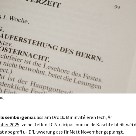
nd]
s luxemburgensis
ass am Drock. Mir invitéieren Iech, Är
ober 2025,
ze bestellen. D'Participatioun un de Käschte bleift wéi d
at abegraff). - D'Liwwerung ass fir Mëtt November geplangt.