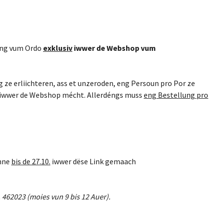
lung vum Ordo
exklusiv
iwwer de Webshop vum
 ze erliichteren, ass et unzeroden, eng Persoun pro Por ze
ng iwwer de Webshop mécht. Allerdéngs muss
eng Bestellung pro
ënne
bis de 27.10.
iwwer dëse Link gemaach
 462023 (moies vun 9 bis 12 Auer).