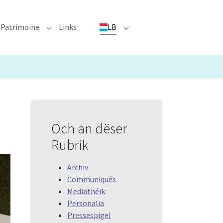
Patrimoine
Links
LB
ioun"
bmenu for "Evenementer"
Submenu for "Patrimoine"
Submenu for "LB"
Och an dëser
Rubrik
Archiv
Communiqués
Mediathéik
Personalia
Pressespigel