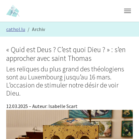
Skip to main content
Skip to page footer
You are here:
cathol.lu
Archiv
« Quid est Deus ? C’est quoi Dieu ? » : s’en
approcher avec saint Thomas
Les reliques du plus grand des théologiens
sont au Luxembourg jusqu’au 16 mars.
L’occasion de stimuler notre désir de voir
Dieu.
12.03.2025
– Auteur:
Isabelle Scart