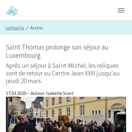
Skip to main content
Skip to page footer
You are here:
cathol.lu
Archiv
Saint Thomas prolonge son séjour au
Luxembourg
Après un séjour à Saint-Michel, les reliques
sont de retour au Centre Jean XXIII jusqu'au
jeudi 20 mars.
17.03.2025
– Auteur:
Isabelle Scart