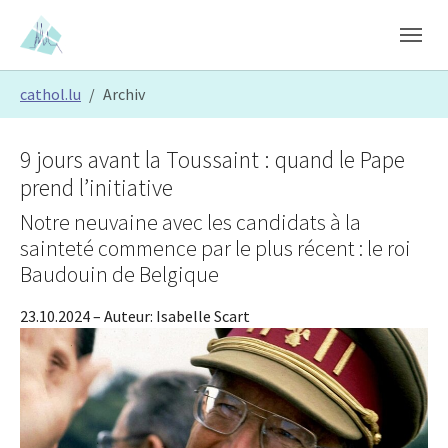
Skip to main content
Skip to page footer
You are here:
cathol.lu
Archiv
9 jours avant la Toussaint : quand le Pape
prend l’initiative
Notre neuvaine avec les candidats à la
sainteté commence par le plus récent : le roi
Baudouin de Belgique
23.10.2024
– Auteur:
Isabelle Scart