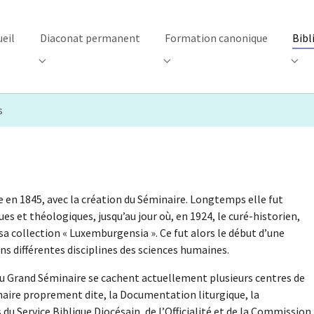
ueil
Diaconat permanent
Formation canonique
Bibl
"Centre d’accueil"
Submenu for "Diaconat permanent"
Submenu for "Formation canon
Subm
s
 en 1845, avec la création du Séminaire. Longtemps elle fut
es et théologiques, jusqu’au jour où, en 1924, le curé-historien,
 sa collection « Luxemburgensia ». Ce fut alors le début d’une
ns différentes disciplines des sciences humaines.
 du Grand Séminaire se cachent actuellement plusieurs centres de
aire proprement dite, la Documentation liturgique, la
u Service Biblique Diocésain, de l’Officialité et de la Commission