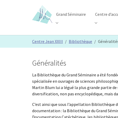
Skip to main content
Skip to page footer
Grand Séminaire
Centre d’acc
Submenu for "Grand Séminaire"
Submenu for 
You are here:
Centre Jean XXIII
Bibliothèque
Généralité
Généralités
La Bibliothèque du Grand Séminaire a été fondée
spécialisée en ouvrages de sciences philosophiqu
Martin Blum lui a légué la plus grande partie de
diversification, non pas encyclopédique, mais da
C’est ainsi que sous l’appellation Bibliothèque
documentation : la Bibliothèque du Grand Sémin
Documentation Catéchétique, les bibliothèques d