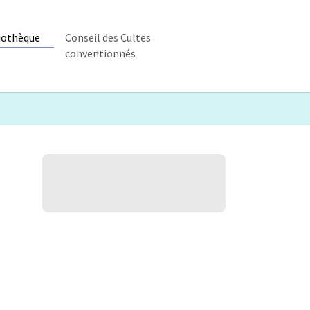
iothèque
Conseil des Cultes
conventionnés
ique"
enu for "Bibliothèque"