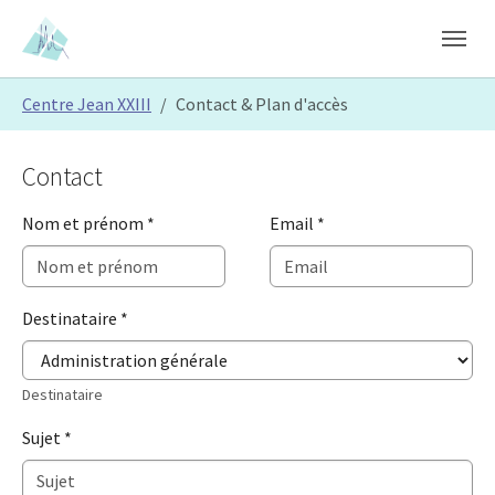
Skip to main content
Skip to page footer
You are here:
Centre Jean XXIII
Contact & Plan d'accès
Contact
Nom et prénom
*
Email
*
Destinataire
*
Destinataire
Sujet
*