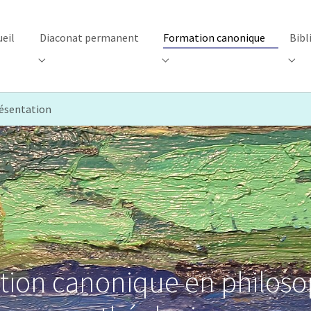
ueil
Diaconat permanent
Formation canonique
Bibl
"Centre d’accueil"
Submenu for "Diaconat permanent"
Submenu for "Formation canon
Subm
ésentation
ion canonique en philoso