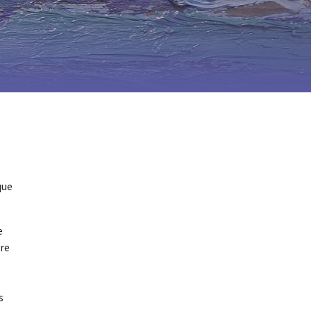
que
e
tre
s