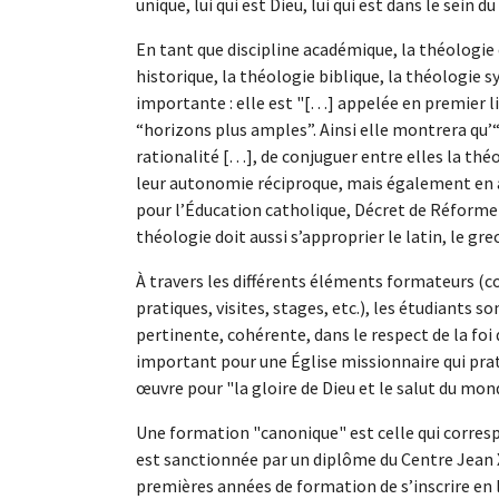
unique, lui qui est Dieu, lui qui est dans le sein du 
En tant que discipline académique, la théologi
historique, la théologie biblique, la théologie 
importante : elle est "[…] appelée en premier li
“horizons plus amples”. Ainsi elle montrera qu’“
rationalité […], de conjuguer entre elles la théo
leur autonomie réciproque, mais également en ay
pour l’Éducation catholique, Décret de Réforme d
théologie doit aussi s’approprier le latin, le grec
À travers les différents éléments formateurs (co
pratiques, visites, stages, etc.), les étudiants 
pertinente, cohérente, dans le respect de la foi
important pour une Église missionnaire qui prat
œuvre pour "la gloire de Dieu et le salut du mon
Une formation "canonique" est celle qui correspo
est sanctionnée par un diplôme du Centre Jean XX
premières années de formation de s’inscrire en l