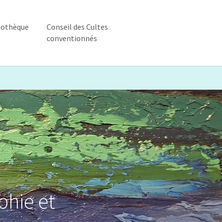
iothèque
Conseil des Cultes
conventionnés
ique"
enu for "Bibliothèque"
phie et