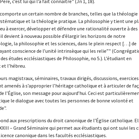
Père, c’est lui qui l’a fait connaître" (Jn 1, 18).
e comporte un certain nombre de branches, telles que la théologie
systématique et la théologie pratique. La philosophie y tient une p
eu à exercer, développer et défendre une rationalité ouverte à des
il devient à nouveau possible d’élargir les horizons de notre
logie, la philosophie et les sciences, dans le plein respect […] de
ant conscience de l’unité intrinsèque qui les relie”" (Congrégat
es études ecclésiastiques de Philosophie, no 5.). L’étudiant en
 et l’hébreu.
urs magistraux, séminaires, travaux dirigés, discussions, exercices
sont amenés à s’approprier l’héritage catholique et à articuler de fa
 de l’Église, son message pour aujourd’hui. Ceci est particulièreme
ique le dialogue avec toutes les personnes de bonne volonté et
de".
nd aux prescriptions du droit canonique de l’Église catholique. El
III – Grand Séminaire qui permet aux étudiants qui ont suivi les c
icence canonique dans les facultés ecclésiastiques.