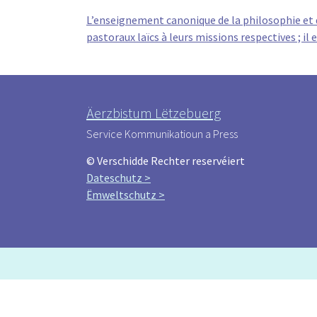
L’enseignement canonique de la philosophie et d
pastoraux laïcs à leurs missions respectives ; il
Äerzbistum Lëtzebuerg
Service Kommunikatioun a Press
© Verschidde Rechter reservéiert
Dateschutz >
Ëmweltschutz >