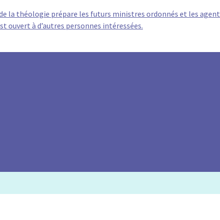
e la théologie prépare les futurs ministres ordonnés et les agen
 est ouvert à d’autres personnes intéressées.
Lëtzebuergesch
Français
Deutsch
Português
English