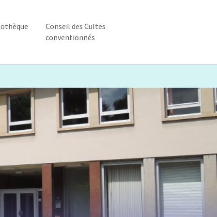
iothèque
Conseil des Cultes
conventionnés
ique"
enu for "Bibliothèque"