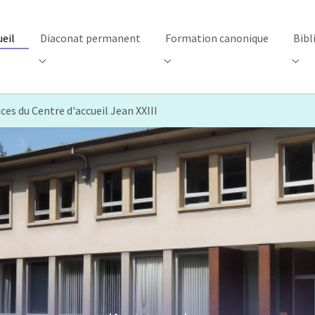
ueil
Diaconat permanent
Formation canonique
Bibl
"Centre d’accueil"
Submenu for "Diaconat permanent"
Submenu for "Formation canon
Subm
ices du Centre d'accueil Jean XXIII