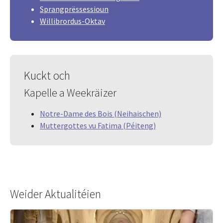
Sprangprëssessioun
Willibrordus-Oktav
Kuckt och
Kapelle a Weekräizer
Notre-Dame des Bois (Neihaischen)
Muttergottes vu Fatima (Péiteng)
Weider Aktualitéien