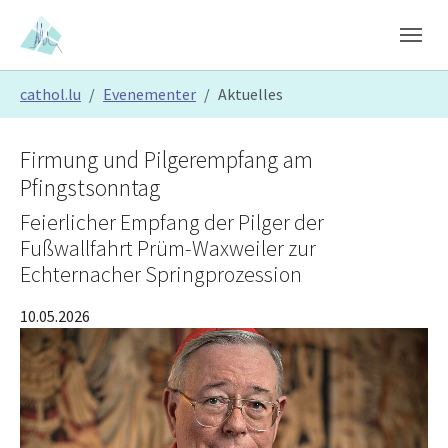
Skip to main content
Skip to page footer
You are here:
cathol.lu
Evenementer
Aktuelles
Firmung und Pilgerempfang am
Pfingstsonntag
Feierlicher Empfang der Pilger der
Fußwallfahrt Prüm-Waxweiler zur
Echternacher Springprozession
10.05.2026