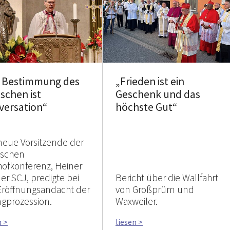
e Bestimmung des
„Frieden ist ein
schen ist
Geschenk und das
versation“
höchste Gut“
neue Vorsitzende der
tschen
hofkonferenz, Heiner
er SCJ, predigte bei
Bericht über die Wallfahrt
Eröffnungsandacht der
von Großprüm und
ngprozession.
Waxweiler.
n >
liesen >