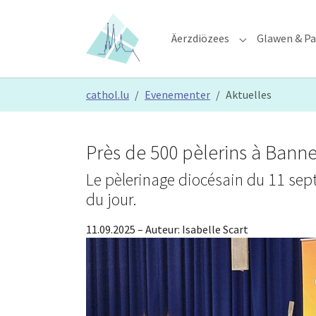
Skip to main content
Skip to page footer
Äerzdiözees
Glawen & Pa
Submenu for "Ä
You are here:
cathol.lu
Evenementer
Aktuelles
Près de 500 pèlerins à Bann
Le pèlerinage diocésain du 11 sept
du jour.
11.09.2025
– Auteur:
Isabelle Scart