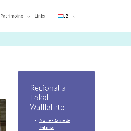
Patrimoine
Links
LB
ioun"
bmenu for "Evenementer"
Submenu for "Patrimoine"
Submenu for "LB"
Regional a
Lokal
Wallfahrte
Notre-Dame de
Fatima