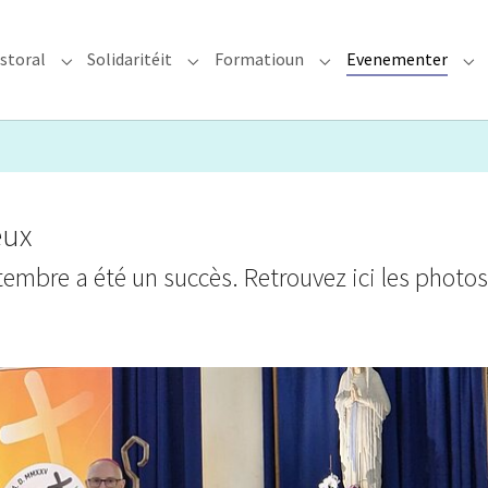
storal
Solidaritéit
Formatioun
Evenementer
erzdiözees"
Submenu for "Glawen & Pastoral"
Submenu for "Solidaritéit"
Submenu for "Format
Su
eux
embre a été un succès. Retrouvez ici les photos