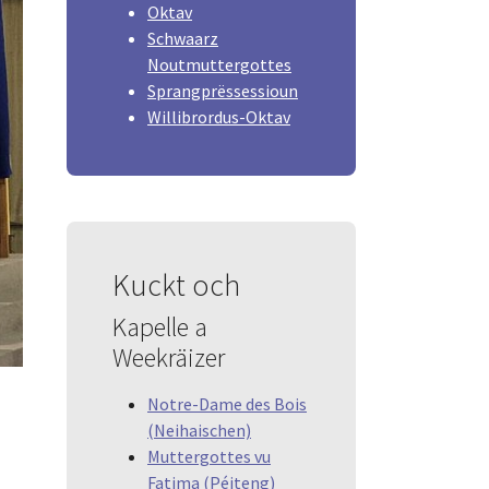
Oktav
Schwaarz
Noutmuttergottes
Sprangprëssessioun
Willibrordus-Oktav
Kuckt och
Kapelle a
Weekräizer
Notre-Dame des Bois
(Neihaischen)
Muttergottes vu
Fatima (Péiteng)