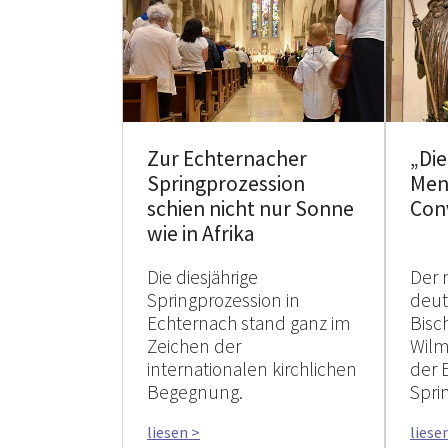
Zur Echternacher
„Di
Springprozession
Men
schien nicht nur Sonne
Con
wie in Afrika
Die diesjährige
Der 
Springprozession in
deu
Echternach stand ganz im
Bisc
Zeichen der
Wilm
internationalen kirchlichen
der 
Begegnung.
Spri
liesen >
liese