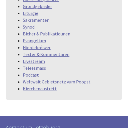
Grondgebieder
Liturgie
Sakramenter
Synod
Bicher & Publikatiounen
Evangelium
Hierdebréiwer
Texter & Kommentaren
Livestream
Tëleesmass
Podcast
Weltwäit Gebietsnetz vum Poopst
Kierchenaustrëtt
Äerzbistum Lëtzebuerg