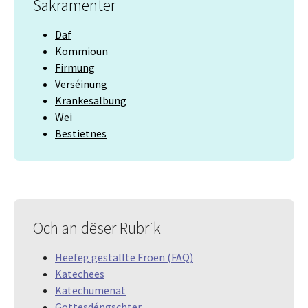
Sakramenter
Daf
Kommioun
Firmung
Verséinung
Krankesalbung
Wei
Bestietnes
Och an dëser Rubrik
Heefeg gestallte Froen (FAQ)
Katechees
Katechumenat
Gottesdéngschter