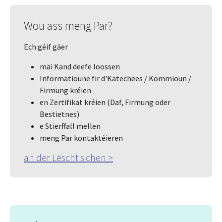
Wou ass meng Par?
Ech géif gäer
mäi Kand deefe loossen
Informatioune fir d'Katechees / Kommioun /
Firmung kréien
en Zertifikat kréien (Daf, Firmung oder
Bestietnes)
e Stierffall mellen
meng Par kontaktéieren
an der Lëscht sichen >