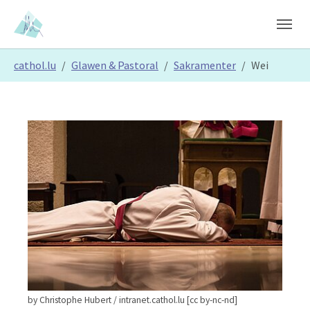
Skip to main content
Skip to page footer
You are here:
cathol.lu
Glawen & Pastoral
Sakramenter
Wei
by Christophe Hubert / intranet.cathol.lu [cc by-nc-nd]