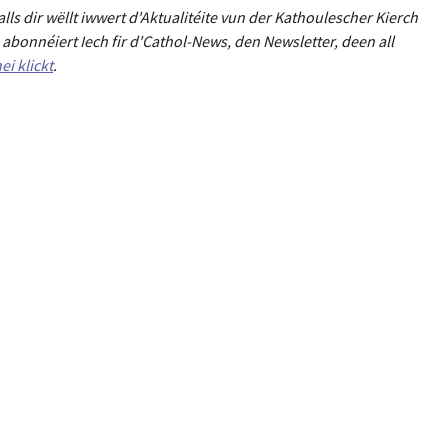
Falls dir wëllt iwwert d'Aktualitéit
e
vun der Kathoulescher Kierch
abonnéiert Iech fir d'Cathol-News, den Newsletter
,
deen all
ei klickt
.