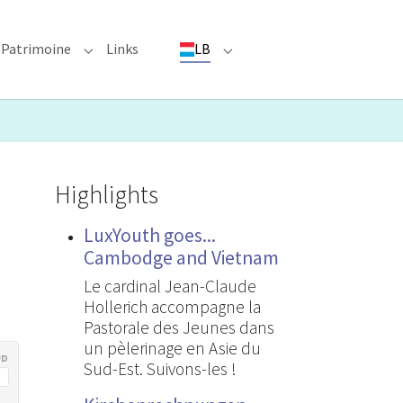
Patrimoine
Links
LB
ioun"
bmenu for "Evenementer"
Submenu for "Patrimoine"
Submenu for "LB"
Highlights
LuxYouth goes...
Cambodge and Vietnam
Le cardinal Jean-Claude
Hollerich accompagne la
Pastorale des Jeunes dans
un pèlerinage en Asie du
Sud-Est. Suivons-les !