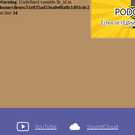
YouTube
SoundCloud