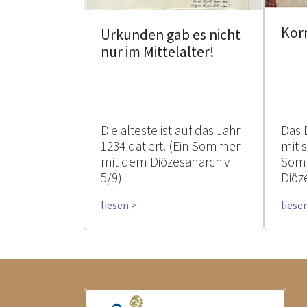
Kor
Urkunden gab es nicht
nur im Mittelalter!
Die älteste ist auf das Jahr
Das 
1234 datiert. (Ein Sommer
mit 
mit dem Diözesanarchiv
Som
5/9)
Diöz
liesen >
liese