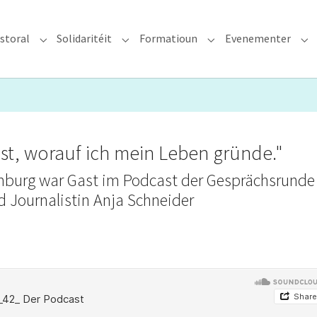
storal
Solidaritéit
Formatioun
Evenementer
erzdiözees"
Submenu for "Glawen & Pastoral"
Submenu for "Solidaritéit"
Submenu for "Format
Su
ist, worauf ich mein Leben gründe."
emburg war Gast im Podcast der Gesprächsrunde
d Journalistin Anja Schneider