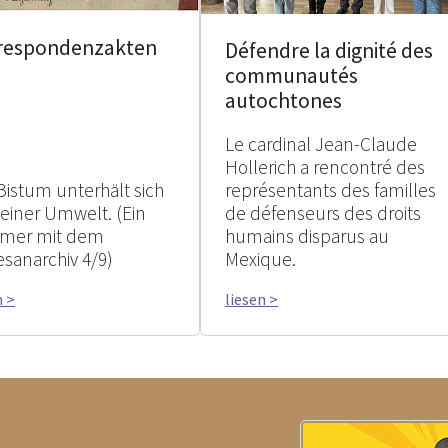
respondenzakten
Défendre la dignité des
communautés
autochtones
Le cardinal Jean-Claude
Hollerich a rencontré des
Bistum unterhält sich
représentants des familles
seiner Umwelt. (Ein
de défenseurs des droits
mer mit dem
humains disparus au
esanarchiv 4/9)
Mexique.
n >
liesen >