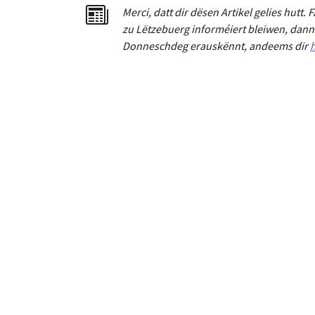
Merci
,
dat
t
dir dësen Artikel gelies hu
tt
. 
zu Lëtzebuerg informéiert bleiwen, dann 
Donneschdeg erauskënnt, andeems dir
h