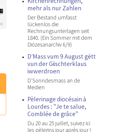
Kirchenrechnungen,
mehr als nur Zahlen
Der Bestand umfasst
lückenlos die
Rechnungsunterlagen seit
1840. (Ein Sommer mit dem
Diözesanarchiv 6/9)
D’Mass vum 9 August gëtt
vun der Giischterklaus
iwwerdroen
D'Sonndesmass an de
Medien
Pèlerinage diocésain à
Lourdes : "Je te salue,
Comblée de grâce"
Du 20 au 25 juillet, suivez ici
les pèlerins jour après jour !