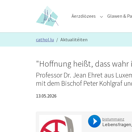
Skip to main content
Skip to page footer
Äerzdiözees
Glawen & Pa
Submenu for "Ä
You are here:
cathol.lu
Aktualitéiten
"Hoffnung heißt, dass wahr 
Professor Dr. Jean Ehret aus Lux
mit dem Bischof Peter Kohlgraf un
13.05.2026