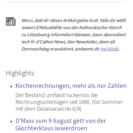
Merci
,
dat
t
dir dësen Artikel gelies hu
tt
. Falls dir wëllt
iwwert d'Aktualitéit
e
vun der Kathoulescher Kierch
zu Lëtzebuerg informéiert bleiwen, dann abonnéiert
Iech fir d'Cathol-News, den Newsletter
,
deen all
Donneschdeg erauskënnt, andeems dir
hei klickt
.
Highlights
Kirchenrechnungen, mehr als nur Zahlen
Der Bestand umfasst lückenlos die
Rechnungsunterlagen seit 1840. (Ein Sommer
mit dem Diözesanarchiv 6/9)
D’Mass vum 9 August gëtt vun der
Giischterklaus iwwerdroen