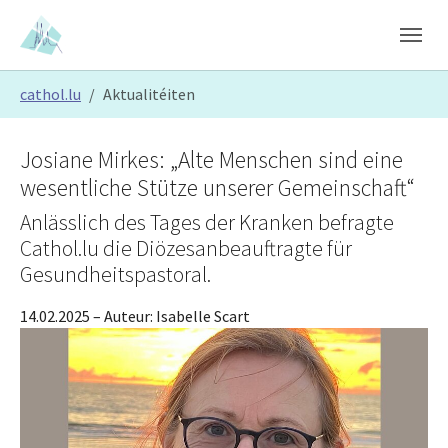
Skip to main content
Skip to page footer
You are here:
cathol.lu
Aktualitéiten
Josiane Mirkes: „Alte Menschen sind eine
wesentliche Stütze unserer Gemeinschaft“
Anlässlich des Tages der Kranken befragte
Cathol.lu die Diözesanbeauftragte für
Gesundheitspastoral.
14.02.2025
– Auteur:
Isabelle Scart