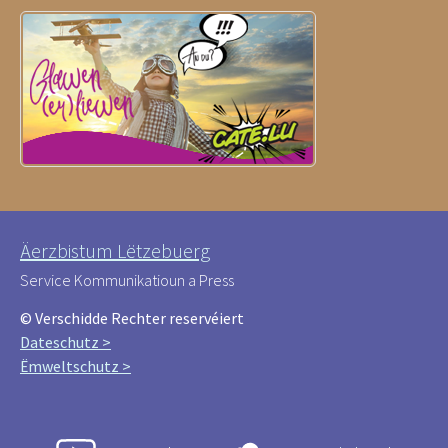
Äerzbistum Lëtzebuerg
Service Kommunikatioun a Press
© Verschidde Rechter reservéiert
Dateschutz >
Ëmweltschutz >