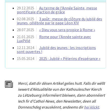
29.12.2025
Au terme de l’Année Sainte, messe
pontificale d’action de grâce
02.08.2025
3 août : messe de clôture du jubilé des
jeunes, célébrée par le pape Léon XIV
28.07.2025
« Dieu vous sera propice à Rome »
21.01.2025
Rome pour l’Année sainte avec
LuxPélé
12.11.2024
Jubilé des jeunes : les inscriptions
sont ouvertes !
15.05.2024
2025 : Jubilé « Pèlerins d’espérance »
Merci
,
dat
t
dir dësen Artikel gelies hu
tt
. Falls dir wëllt
iwwert d'Aktualitéit
e
vun der Kathoulescher Kierch
zu Lëtzebuerg informéiert bleiwen, dann abonnéiert
Iech fir d'Cathol-News, den Newsletter
,
deen all
Donneschdeg erauskënnt, andeems dir
hei klickt
.