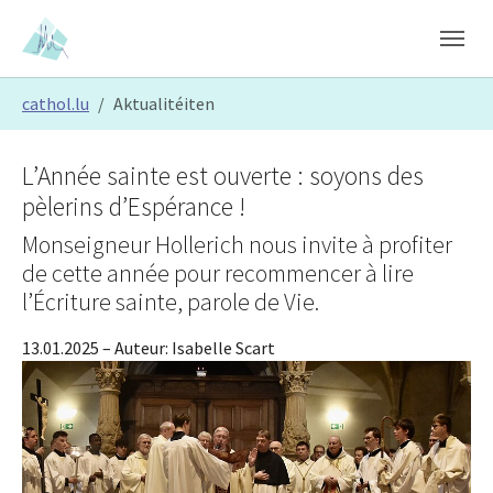
Skip to main content
Skip to page footer
You are here:
cathol.lu
Aktualitéiten
L’Année sainte est ouverte : soyons des
pèlerins d’Espérance !
Monseigneur Hollerich nous invite à profiter
de cette année pour recommencer à lire
l’Écriture sainte, parole de Vie.
13.01.2025
– Auteur:
Isabelle Scart