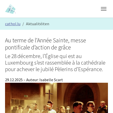
Skip to main content
Skip to page footer
You are here:
cathol.lu
Aktualitéiten
Au terme de l’Année Sainte, messe
pontificale d’action de grâce
Le 28 décembre, l’Église qui est au
Luxembourg s’est rassemblée à la cathédrale
pour achever le jubilé Pèlerins d’Espérance.
29.12.2025
– Auteur:
Isabelle Scart