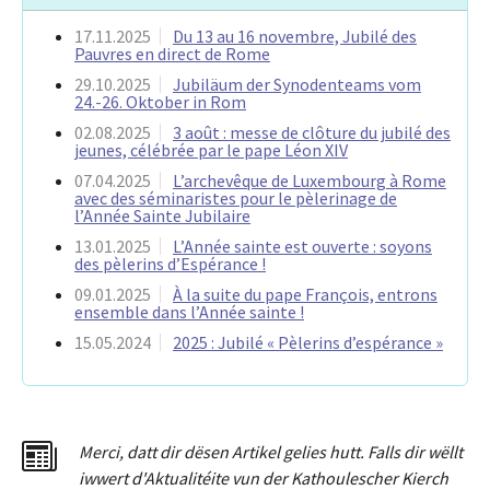
17.11.2025
Du 13 au 16 novembre, Jubilé des
Pauvres en direct de Rome
29.10.2025
Jubiläum der Synodenteams vom
24.-26. Oktober in Rom
02.08.2025
3 août : messe de clôture du jubilé des
jeunes, célébrée par le pape Léon XIV
07.04.2025
L’archevêque de Luxembourg à Rome
avec des séminaristes pour le pèlerinage de
l’Année Sainte Jubilaire
13.01.2025
L’Année sainte est ouverte : soyons
des pèlerins d’Espérance !
09.01.2025
À la suite du pape François, entrons
ensemble dans l’Année sainte !
15.05.2024
2025 : Jubilé « Pèlerins d’espérance »
Merci
,
dat
t
dir dësen Artikel gelies hu
tt
. Falls dir wëllt
iwwert d'Aktualitéit
e
vun der Kathoulescher Kierch