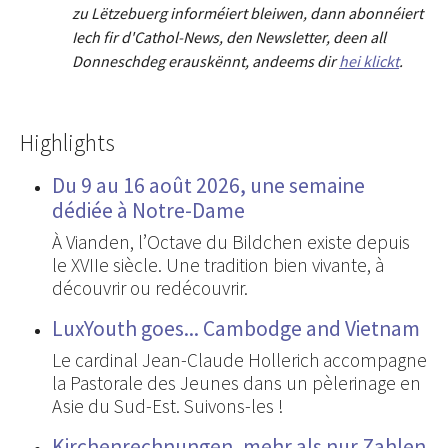
zu Lëtzebuerg informéiert bleiwen, dann abonnéiert
Iech fir d'Cathol-News, den Newsletter
,
deen all
Donneschdeg erauskënnt, andeems dir
hei klickt
.
Highlights
Du 9 au 16 août 2026, une semaine
dédiée à Notre-Dame
À Vianden, l’Octave du Bildchen existe depuis
le XVIIe siècle. Une tradition bien vivante, à
découvrir ou redécouvrir.
LuxYouth goes... Cambodge and Vietnam
Le cardinal Jean-Claude Hollerich accompagne
la Pastorale des Jeunes dans un pèlerinage en
Asie du Sud-Est. Suivons-les !
Kirchenrechnungen, mehr als nur Zahlen