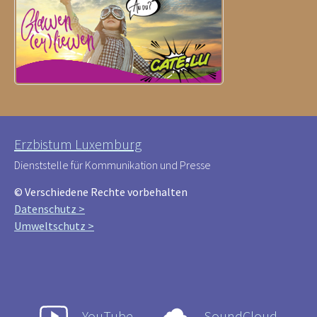
Erzbistum Luxemburg
Dienststelle für Kommunikation und Presse
© Verschiedene Rechte vorbehalten
Datenschutz >
Umweltschutz >
YouTube
SoundCloud