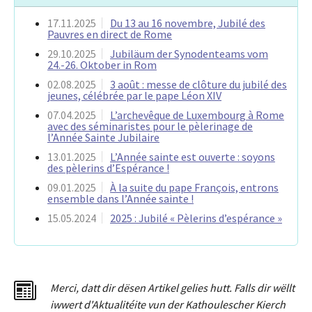
17.11.2025
Du 13 au 16 novembre, Jubilé des
Pauvres en direct de Rome
29.10.2025
Jubiläum der Synodenteams vom
24.-26. Oktober in Rom
02.08.2025
3 août : messe de clôture du jubilé des
jeunes, célébrée par le pape Léon XIV
07.04.2025
L’archevêque de Luxembourg à Rome
avec des séminaristes pour le pèlerinage de
l’Année Sainte Jubilaire
13.01.2025
L’Année sainte est ouverte : soyons
des pèlerins d’Espérance !
09.01.2025
À la suite du pape François, entrons
ensemble dans l’Année sainte !
15.05.2024
2025 : Jubilé « Pèlerins d’espérance »
Merci
,
dat
t
dir dësen Artikel gelies hu
tt
. Falls dir wëllt
iwwert d'Aktualitéit
e
vun der Kathoulescher Kierch