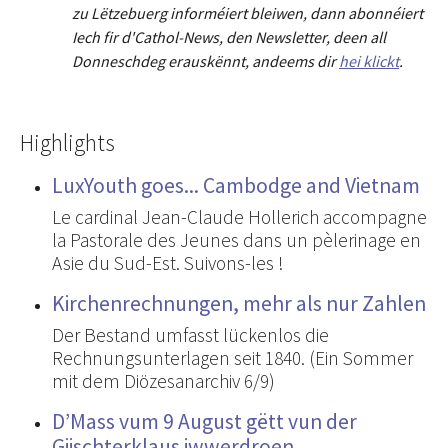
zu Lëtzebuerg informéiert bleiwen, dann abonnéiert
Iech fir d'Cathol-News, den Newsletter
,
deen all
Donneschdeg erauskënnt, andeems dir
hei klickt
.
Highlights
LuxYouth goes... Cambodge and Vietnam
Le cardinal Jean-Claude Hollerich accompagne
la Pastorale des Jeunes dans un pèlerinage en
Asie du Sud-Est. Suivons-les !
Kirchenrechnungen, mehr als nur Zahlen
Der Bestand umfasst lückenlos die
Rechnungsunterlagen seit 1840. (Ein Sommer
mit dem Diözesanarchiv 6/9)
D’Mass vum 9 August gëtt vun der
Giischterklaus iwwerdroen