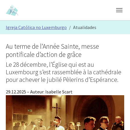
Skip to main content
Skip to page footer
You are here:
Igreja Católica no Luxemburgo
Atualidades
Au terme de l’Année Sainte, messe
pontificale d’action de grâce
Le 28 décembre, l’Église qui est au
Luxembourg s’est rassemblée à la cathédrale
pour achever le jubilé Pèlerins d’Espérance.
29.12.2025
– Auteur:
Isabelle Scart