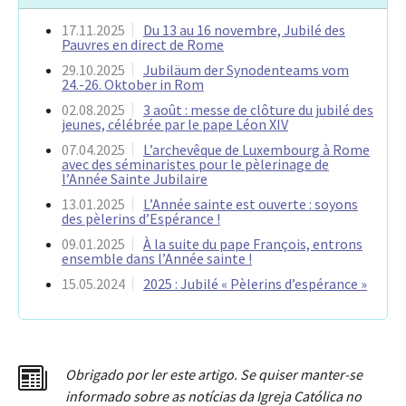
17.11.2025
Du 13 au 16 novembre, Jubilé des
Pauvres en direct de Rome
29.10.2025
Jubiläum der Synodenteams vom
24.-26. Oktober in Rom
02.08.2025
3 août : messe de clôture du jubilé des
jeunes, célébrée par le pape Léon XIV
07.04.2025
L’archevêque de Luxembourg à Rome
avec des séminaristes pour le pèlerinage de
l’Année Sainte Jubilaire
13.01.2025
L’Année sainte est ouverte : soyons
des pèlerins d’Espérance !
09.01.2025
À la suite du pape François, entrons
ensemble dans l’Année sainte !
15.05.2024
2025 : Jubilé « Pèlerins d’espérance »
Obrigado por ler este artigo. Se quiser manter-se
informado sobre as notícias da Igreja Católica no