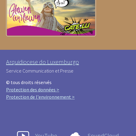
Arquidiocese do Luxemburgo
Service Communication et Presse
© tous droits réservés
Protection des données >
Protection de l'environnement >
YouTube
SoundCloud