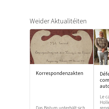
Weider Aktualitéiten
Korrespondenzakten
Défe
com
aut
Le c
Holl
Das Bistum unterhält sich
repr