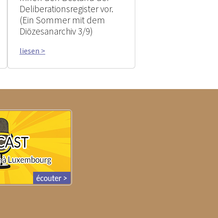
Deliberationsregister vor.
(Ein Sommer mit dem
Diözesanarchiv 3/9)
liesen >