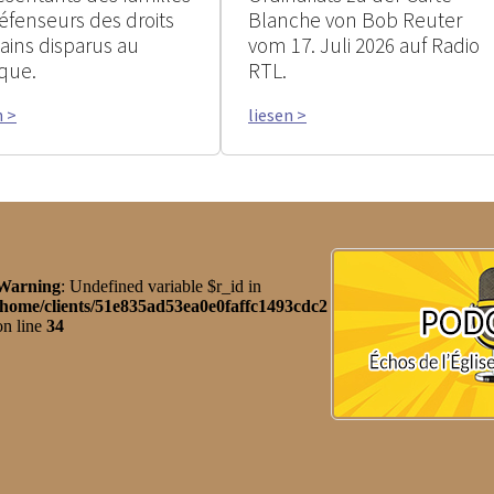
éfenseurs des droits
Blanche von Bob Reuter
ins disparus au
vom 17. Juli 2026 auf Radio
que.
RTL.
n >
liesen >