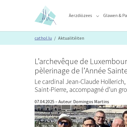
Skip to main content
Skip to page footer
Äerzdiözees
Glawen & Pa
Submenu for "Ä
You are here:
cathol.lu
Aktualitéiten
L’archevêque de Luxembourg
pèlerinage de l’Année Sainte
Le cardinal Jean-Claude Hollerich, 
Saint-Pierre, accompagné d’un gr
07.04.2025
– Auteur:
Domingos Martins