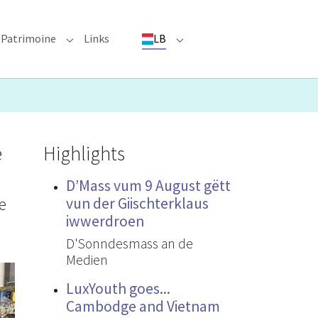
Patrimoine
Links
LB
ioun"
bmenu for "Evenementer"
Submenu for "Patrimoine"
Submenu for "LB"
e
Highlights
D’Mass vum 9 August gëtt
e
vun der Giischterklaus
iwwerdroen
D'Sonndesmass an de
Medien
LuxYouth goes...
Cambodge and Vietnam