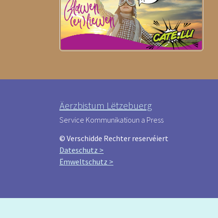
Äerzbistum Lëtzebuerg
Service Kommunikatioun a Press
© Verschidde Rechter reservéiert
Dateschutz >
Ëmweltschutz >