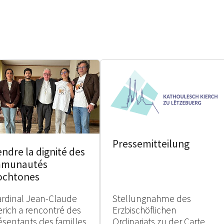
Pressemitteilung
ndre la dignité des
munautés
ochtones
ardinal Jean-Claude
Stellungnahme des
erich a rencontré des
Erzbischöflichen
ésentants des familles
Ordinariats zu der Carte