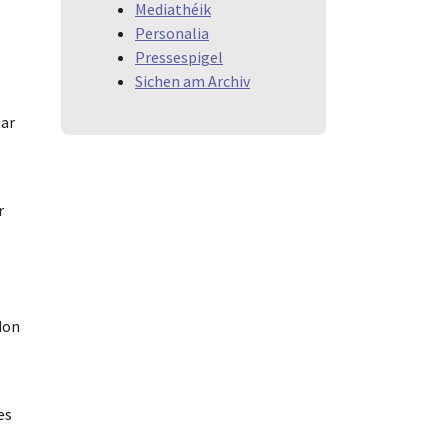
Mediathéik
Personalia
Pressespigel
Sichen am Archiv
par
r
don
es