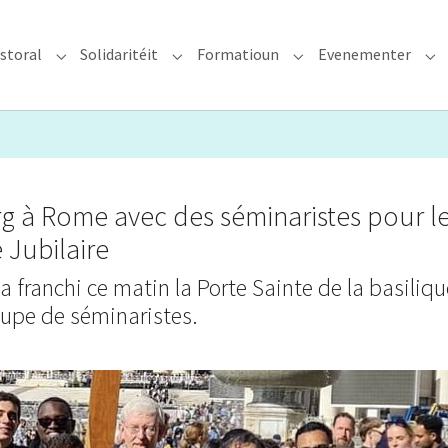
storal
Solidaritéit
Formatioun
Evenementer
erzdiözees"
Submenu for "Glawen & Pastoral"
Submenu for "Solidaritéit"
Submenu for "Format
Su
 à Rome avec des séminaristes pour l
 Jubilaire
a franchi ce matin la Porte Sainte de la basiliqu
oupe de séminaristes.