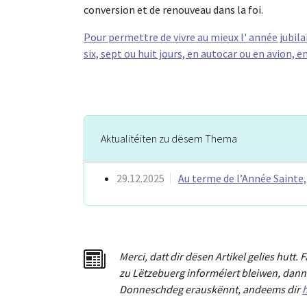
conversion et de renouveau dans la foi.
Pour permettre de vivre au mieux l' année jubilair
six, sept ou huit jours, en autocar ou en avion, e
Aktualitéiten zu dësem Thema
29.12.2025
Au terme de l’Année Sainte,
Merci
,
dat
t
dir dësen Artikel gelies hu
tt
. 
zu Lëtzebuerg informéiert bleiwen, dann 
Donneschdeg erauskënnt, andeems dir
h