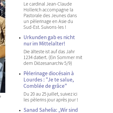
Le cardinal Jean-Claude
Hollerich accompagne la
Pastorale des Jeunes dans
un pèlerinage en Asie du
Sud-Est. Suivons-les !
Urkunden gab es nicht
nur im Mittelalter!
Die älteste ist auf das Jahr
1234 datiert. (Ein Sommer mit
dem Diözesanarchiv 5/9)
Pèlerinage diocésain à
Lourdes : "Je te salue,
Comblée de grâce"
Du 20 au 25 juillet, suivez ici
u
les pèlerins jour après jour !
Sanad Sahelia: „Wir sind