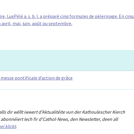
e, LuxPélé a. s. b. l. a préparé cinq formules de pèlerinage. En cinq
n avril, mai, juin, août ou septembre,
 messe pontificale d’action de grâce
Falls dir wëllt iwwert d'Aktualitéit
e
vun der Kathoulescher Kierch
abonnéiert Iech fir d'Cathol-News, den Newsletter
,
deen all
ei klickt
.