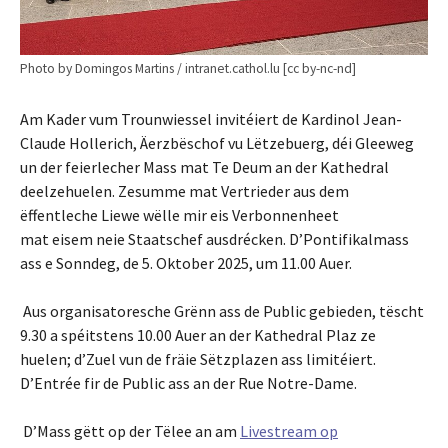
Photo by Domingos Martins / intranet.cathol.lu [cc by-nc-nd]
Am Kader vum Trounwiessel invitéiert de Kardinol Jean-
Claude Hollerich, Äerzbëschof vu Lëtzebuerg, déi Gleeweg
un der feierlecher Mass mat Te Deum an der Kathedral
deelzehuelen. Zesumme mat Vertrieder aus dem
ëffentleche Liewe wëlle mir eis Verbonnenheet
mat eisem neie Staatschef ausdrécken. D’Pontifikalmass
ass e Sonndeg, de 5. Oktober 2025, um 11.00 Auer.
Aus organisatoresche Grënn ass de Public gebieden, tëscht
9.30 a spéitstens 10.00 Auer an der Kathedral Plaz ze
huelen; d’Zuel vun de fräie Sëtzplazen ass limitéiert.
D’Entrée fir de Public ass an der Rue Notre-Dame.
D’Mass gëtt op der Tëlee an am
Livestream op