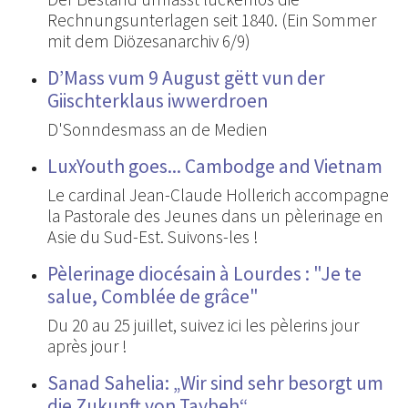
Rechnungsunterlagen seit 1840. (Ein Sommer
mit dem Diözesanarchiv 6/9)
D’Mass vum 9 August gëtt vun der
Giischterklaus iwwerdroen
D'Sonndesmass an de Medien
LuxYouth goes... Cambodge and Vietnam
Le cardinal Jean-Claude Hollerich accompagne
la Pastorale des Jeunes dans un pèlerinage en
Asie du Sud-Est. Suivons-les !
Pèlerinage diocésain à Lourdes : "Je te
salue, Comblée de grâce"
Du 20 au 25 juillet, suivez ici les pèlerins jour
après jour !
Sanad Sahelia: „Wir sind sehr besorgt um
die Zukunft von Taybeh“