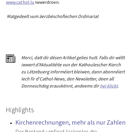
www.cathol.lu
iwwerdroen.
Matgedeelt vum äerzbëschoflechen Ordinariat
Merci
,
dat
t
dir dësen Artikel gelies hu
tt
. Falls dir wëllt
iwwert d'Aktualitéit
e
vun der Kathoulescher Kierch
zu Lëtzebuerg informéiert bleiwen, dann abonnéiert
Iech fir d'Cathol-News, den Newsletter
,
deen all
Donneschdeg erauskënnt, andeems dir
hei klickt
.
Highlights
Kirchenrechnungen, mehr als nur Zahlen
Der Bestand umfasst lückenlos die