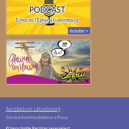
Äerzbistum Lëtzebuerg
Service Kommunikatioun a Press
© Verschidde Rechter reservéiert