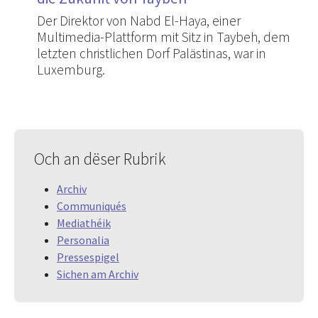
Der Direktor von Nabd El-Haya, einer
Multimedia-Plattform mit Sitz in Taybeh, dem
letzten christlichen Dorf Palästinas, war in
Luxemburg.
Och an dëser Rubrik
Archiv
Communiqués
Mediathéik
Personalia
Pressespigel
Sichen am Archiv