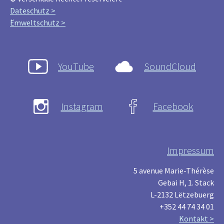
Dateschutz >
Ëmweltschutz >
YouTube
SoundCloud
Instagram
Facebook
Impressum
5 avenue Marie-Thérèse
Gebai H, 1. Stack
L-2132 Lëtzebuerg
+352 44 74 34 01
Kontakt >