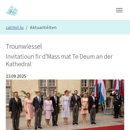
Skip to main content
Skip to page footer
You are here:
cathol.lu
Aktualitéiten
Trounwiessel
Invitatioun fir d’Mass mat Te Deum an der
Kathedral
23.09.2025