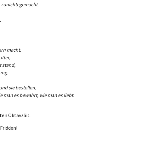
s zunichtegemacht.
,
ern macht.
tter,
 stand,
ung.
nd sie bestellen,
e man es bewahrt, wie man es liebt.
ten Oktavzäit.
e Fridden!