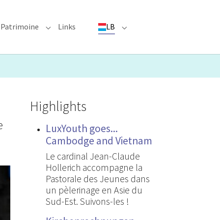
Patrimoine
Links
LB
ioun"
bmenu for "Evenementer"
Submenu for "Patrimoine"
Submenu for "LB"
Highlights
e
LuxYouth goes...
Cambodge and Vietnam
Le cardinal Jean-Claude
Hollerich accompagne la
Pastorale des Jeunes dans
un pèlerinage en Asie du
Sud-Est. Suivons-les !