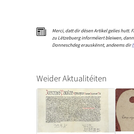
Merci
,
dat
t
dir dësen Artikel gelies hu
tt
. 
zu Lëtzebuerg informéiert bleiwen, dann 
Donneschdeg erauskënnt, andeems dir
h
Weider Aktualitéiten