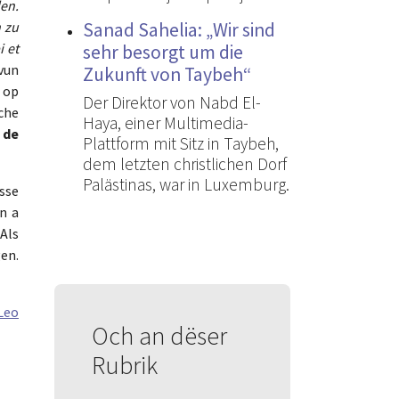
den.
Sanad Sahelia: „Wir sind
 zu
i et
sehr besorgt um die
 vun
Zukunft von Taybeh“
 op
Der Direktor von Nabd El-
sche
Haya, einer Multimedia-
 de
Plattform mit Sitz in Taybeh,
dem letzten christlichen Dorf
Palästinas, war in Luxemburg.
sse
n a
Als
gen.
Leo
Och an dëser
Rubrik