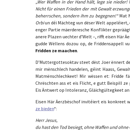
„Wer Waffen in der Hand hält, lege sie nieder!
Nicht für einen Frieden der mit Gewalt erzwung
beherrschen, sondern ihm zu begegnen!“
Mat 
Orbi
un déi Mächteg vun dëser Welt appeléiert, 
enger Partie mäerderesche Konflikter gepräägt
anere Plazen uechter d’Welt –, rifft eisen Här 
gudde Wëllens dozou op, de Friddensappell 
Fridden ze maachen
.
D’Muttergottesoktav steet dëst Joer ënnert 
mir mënschlech handelen, géint Haass, Gewalt
Matmënschlechkeet! Mir wëssen et: Fridde fä
Chrëschten ass et eis Flicht, e gutt Beispill 
Eis Äntwert op Intoleranz, Gläichgültegkeet an 
Eisen Här Äerzbëschof invitéiert eis konkreet 
ze bieden
*:
Herr Jesus,
du hast den Tod besiegt, ohne Waffen und ohne 