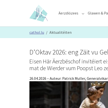
Skip to main content
Skip to page footer
Äerzdiözees
Glawen & Pa
Submenu for "Ä
You are here:
cathol.lu
Aktualitéiten
D’Oktav 2026: eng Zäit vu Geb
Eisen Här Äerzbëschof invitéiert 
mat de Wierder vum Poopst Leo ze
26.04.2026
– Auteur:
Patrick Muller, Generalvikar