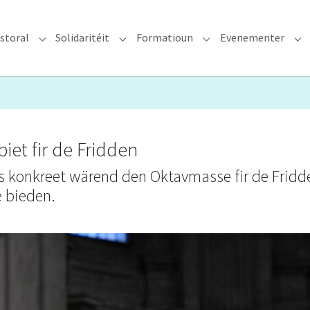
storal
Solidaritéit
Formatioun
Evenementer
erzdiözees"
Submenu for "Glawen & Pastoral"
Submenu for "Solidaritéit"
Submenu for "Format
Su
iet fir de Fridden
eis konkreet wärend den Oktavmasse fir de Fridd
 bieden.