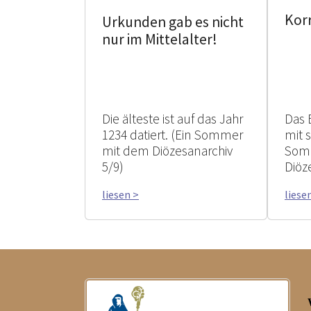
Kor
Urkunden gab es nicht
nur im Mittelalter!
Die älteste ist auf das Jahr
Das 
1234 datiert. (Ein Sommer
mit 
mit dem Diözesanarchiv
Som
5/9)
Diöz
liesen >
liese