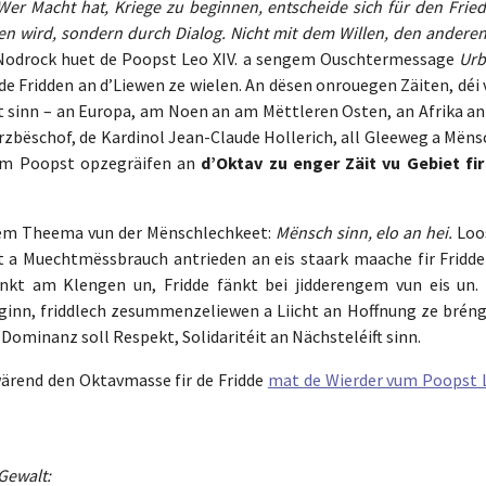
 Wer Macht hat, Kriege zu beginnen, entscheide sich für den Frie
en wird, sondern durch Dialog. Nicht mit dem Willen, den anderen
Nodrock huet de Poopst Leo XIV. a sengem Ouschtermessage
Urb
de Fridden an d’Liewen ze wielen. An dësen onrouegen Zäiten, déi
 sinn – an Europa, am Noen an am Mëttleren Osten, an Afrika an
Äerzbëschof, de Kardinol Jean-Claude Hollerich, all Gleeweg a Mën
vum Poopst opzegräifen an
d’Oktav zu enger Zäit vu Gebiet fir
dem Theema vun der Mënschlechkeet:
Mënsch sinn, elo an hei.
Loo
 a Muechtmëssbrauch antrieden an eis staark maache fir Fridde
nkt am Klengen un, Fridde fänkt bei jidderengem vun eis un. 
ze ginn, friddlech zesummenzeliewen a Liicht an Hoffnung ze brén
Dominanz soll Respekt, Solidaritéit an Nächsteléift sinn.
wärend den Oktavmasse fir de Fridde
mat de Wierder vum Poopst 
Gewalt: