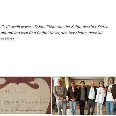
Falls dir wëllt iwwert d'Aktualitéit
e
vun der Kathoulescher Kierch
abonnéiert Iech fir d'Cathol-News, den Newsletter
,
deen all
ei klickt
.