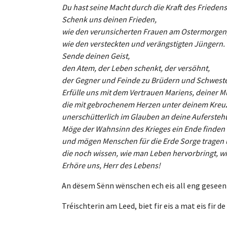
Du hast seine Macht durch die Kraft des Frieden
Schenk uns deinen Frieden,
wie den verunsicherten Frauen am Ostermorgen
wie den versteckten und verängstigten Jüngern.
Sende deinen Geist,
den Atem, der Leben schenkt, der versöhnt,
der Gegner und Feinde zu Brüdern und Schwest
Erfülle uns mit dem Vertrauen Mariens, deiner Mu
die mit gebrochenem Herzen unter deinem Kreuz
unerschütterlich im Glauben an deine Aufersteh
Möge der Wahnsinn des Krieges ein Ende finden
und mögen Menschen für die Erde Sorge tragen u
die noch wissen, wie man Leben hervorbringt, wi
Erhöre uns, Herr des Lebens!
An dësem Sënn wënschen ech eis all eng geseen
Tréischterin am Leed, biet fir eis a mat eis fir d