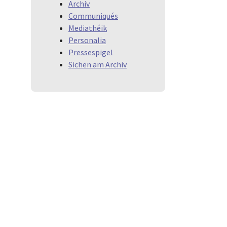
Archiv
Communiqués
Mediathéik
Personalia
Pressespigel
Sichen am Archiv