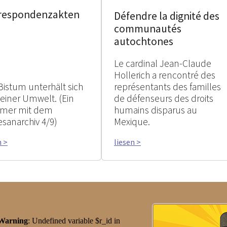
respondenzakten
Défendre la dignité des
communautés
autochtones
Le cardinal Jean-Claude
Hollerich a rencontré des
Bistum unterhält sich
représentants des familles
seiner Umwelt. (Ein
de défenseurs des droits
mer mit dem
humains disparus au
esanarchiv 4/9)
Mexique.
n >
liesen >