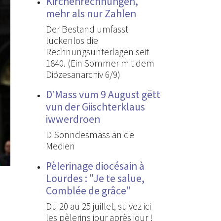
Kirchenrechnungen,
mehr als nur Zahlen
Der Bestand umfasst
lückenlos die
Rechnungsunterlagen seit
1840. (Ein Sommer mit dem
Diözesanarchiv 6/9)
D’Mass vum 9 August gëtt
vun der Giischterklaus
iwwerdroen
D'Sonndesmass an de
Medien
Pèlerinage diocésain à
Lourdes : "Je te salue,
Comblée de grâce"
Du 20 au 25 juillet, suivez ici
les pèlerins jour après jour !