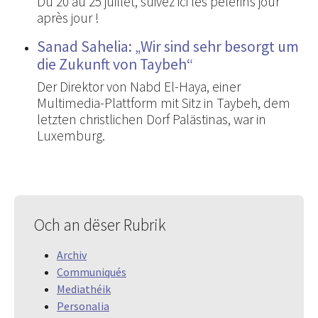
Du 20 au 25 juillet, suivez ici les pèlerins jour
après jour !
Sanad Sahelia: „Wir sind sehr besorgt um
die Zukunft von Taybeh“
Der Direktor von Nabd El-Haya, einer
Multimedia-Plattform mit Sitz in Taybeh, dem
letzten christlichen Dorf Palästinas, war in
Luxemburg.
Och an dëser Rubrik
Archiv
Communiqués
Mediathéik
Personalia