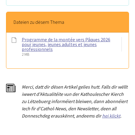
Dateien zu dësem Thema
Programme de la montée vers Pâques 2026
pour jeunes, jeunes adultes et jeunes
professionnels
2 MB
Merci
,
dat
t
dir dësen Artikel gelies hu
tt
. Falls dir wëllt
iwwert d'Aktualitéit
e
vun der Kathoulescher Kierch
zu Lëtzebuerg informéiert bleiwen, dann abonnéiert
Iech fir d'Cathol-News, den Newsletter
,
deen all
Donneschdeg erauskënnt, andeems dir
hei klickt
.