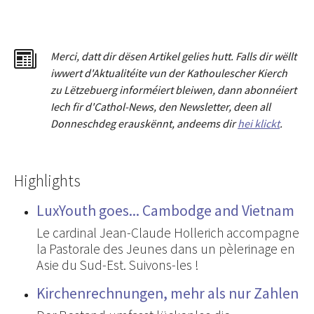
Merci
,
dat
t
dir dësen Artikel gelies hu
tt
. Falls dir wëllt
iwwert d'Aktualitéit
e
vun der Kathoulescher Kierch
zu Lëtzebuerg informéiert bleiwen, dann abonnéiert
Iech fir d'Cathol-News, den Newsletter
,
deen all
Donneschdeg erauskënnt, andeems dir
hei klickt
.
Highlights
LuxYouth goes... Cambodge and Vietnam
Le cardinal Jean-Claude Hollerich accompagne
la Pastorale des Jeunes dans un pèlerinage en
Asie du Sud-Est. Suivons-les !
Kirchenrechnungen, mehr als nur Zahlen