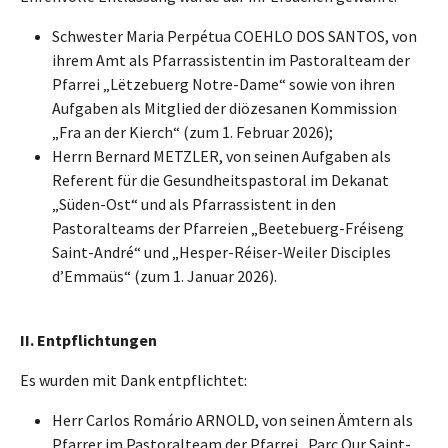
Schwester Maria Perpétua COEHLO DOS SANTOS, von
ihrem Amt als Pfarrassistentin im Pastoralteam der
Pfarrei „Lëtzebuerg Notre-Dame“ sowie von ihren
Aufgaben als Mitglied der diözesanen Kommission
„Fra an der Kierch“ (zum 1. Februar 2026);
Herrn Bernard METZLER, von seinen Aufgaben als
Referent für die Gesundheitspastoral im Dekanat
„Süden-Ost“ und als Pfarrassistent in den
Pastoralteams der Pfarreien „Beetebuerg-Fréiseng
Saint-André“ und „Hesper-Réiser-Weiler Disciples
d’Emmaüs“ (zum 1. Januar 2026).
II. Entpflichtung
en
Es wurden mit Dank entpflichtet:
Herr Carlos Romário ARNOLD, von seinen Ämtern als
Pfarrer im Pastoralteam der Pfarrei „Parc Our Saint-