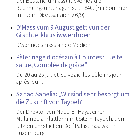
Der Bestand umfasst lückenlos die
Rechnungsunterlagen seit 1840. (Ein Sommer
mit dem Diözesanarchiv 6/9)
D’Mass vum 9 August gëtt vun der
Giischterklaus iwwerdroen
D'Sonndesmass an de Medien
Pèlerinage diocésain à Lourdes : "Je te
salue, Comblée de grâce"
Du 20 au 25 juillet, suivez ici les pèlerins jour
après jour !
Sanad Sahelia: „Wir sind sehr besorgt um
die Zukunft von Taybeh“
Der Direktor von Nabd El-Haya, einer
Multimedia-Plattform mit Sitz in Taybeh, dem
letzten christlichen Dorf Palästinas, war in
Luxemburg.