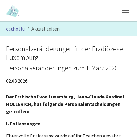
Skip to main content
Skip to page footer
You are here:
cathol.lu
Aktualitéiten
Personalveränderungen in der Erzdiözese
Luxemburg
Personalveränderungen zum 1. März 2026
02.03.2026
Der Erzbischof von Luxemburg, Jean-Claude
Kardinal
HOLLERICH
,
hat folgende Personalentscheidungen
getroffen:
I. Entlassung
en
Ehrenvolle Entlassung wurde auf ihr Ersuchen gewährt: