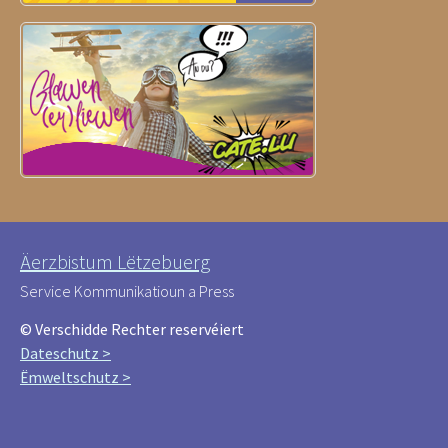
Äerzbistum Lëtzebuerg
Service Kommunikatioun a Press
© Verschidde Rechter reservéiert
Dateschutz >
Ëmweltschutz >