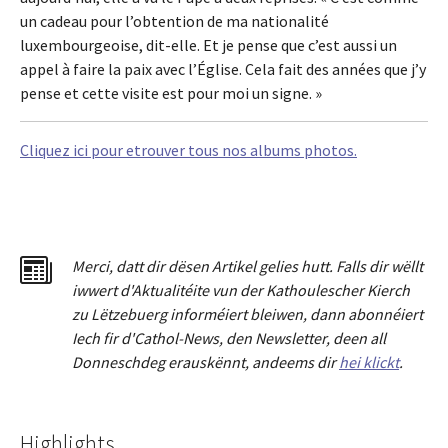
un cadeau pour l’obtention de ma nationalité
luxembourgeoise, dit-elle. Et je pense que c’est aussi un
appel à faire la paix avec l’Église. Cela fait des années que j’y
pense et cette visite est pour moi un signe. »
Cliquez ici pour etrouver tous nos albums photos.
Merci
,
dat
t
dir dësen Artikel gelies hu
tt
. Falls dir wëllt
iwwert d'Aktualitéit
e
vun der Kathoulescher Kierch
zu Lëtzebuerg informéiert bleiwen, dann abonnéiert
Iech fir d'Cathol-News, den Newsletter
,
deen all
Donneschdeg erauskënnt, andeems dir
hei klickt
.
Highlights