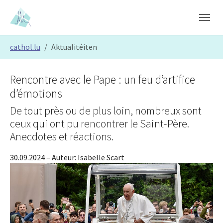
Skip to main content
Skip to page footer
You are here:
cathol.lu
Aktualitéiten
Rencontre avec le Pape : un feu d’artifice
d’émotions
De tout près ou de plus loin, nombreux sont
ceux qui ont pu rencontrer le Saint-Père.
Anecdotes et réactions.
30.09.2024
– Auteur:
Isabelle Scart