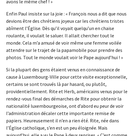
avons le même chef ! »
Enfin Paul insiste sur la joie : « François nous a dit que nous
devions être des chrétiens joyeux car les chrétiens tristes
abîment l’Église. Dès qu’il voyait quelqu’un en chaise
roulante, il voulait le saluer. Il allait chercher tout le
monde. Cela m’a amusé de voir même une femme voilée
attendre sur le trajet de la papamobile pour prendre des
photos. Tout le monde voulait voir le Pape aujourd’hui ! »
Si la plupart des gens étaient venus en connaissance de
cause à Luxembourg-Ville pour cette visite exceptionnelle,
certains se sont trouvés là par hasard, ou plutôt,
providentiellement. Rite et Herb, américains venus pour le
rendez-vous final des démarches de Rite pour obtenir la
nationalité luxembourgeoise, ont d’abord eu peur de voir
l’administration décaler cette importante remise de
papiers. Heureusement il n’en a rien été. Rite, née dans
l’Église catholique, s’en est un peu éloignée. Mais
aujourd’hui, elle a vu le Pape à deux reprises. « C’est comme