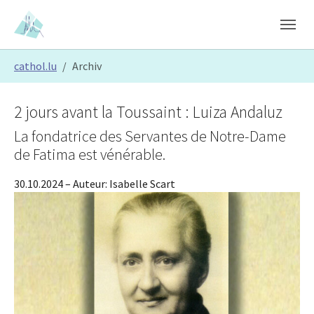
Skip to main content
Skip to page footer
You are here:
cathol.lu
Archiv
2 jours avant la Toussaint : Luiza Andaluz
La fondatrice des Servantes de Notre-Dame
de Fatima est vénérable.
30.10.2024
– Auteur:
Isabelle Scart