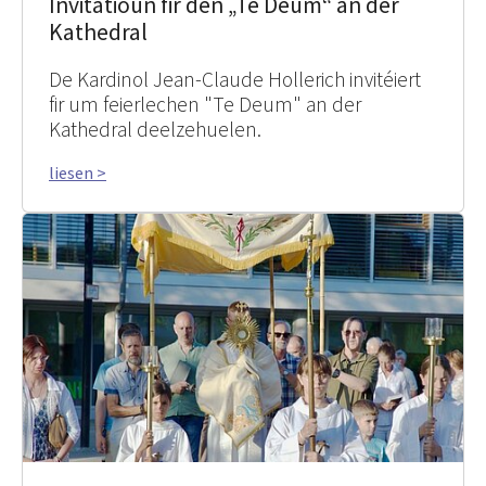
Invitatioun fir den „Te Deum“ an der
Kathedral
De Kardinol Jean-Claude Hollerich invitéiert
fir um feierlechen "Te Deum" an der
Kathedral deelzehuelen.
liesen >