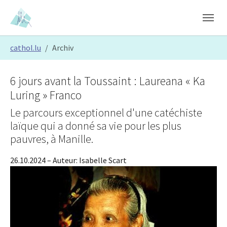
Skip to main content
Skip to page footer
You are here:
cathol.lu
Archiv
6 jours avant la Toussaint : Laureana « Ka
Luring » Franco
Le parcours exceptionnel d'une catéchiste
laïque qui a donné sa vie pour les plus
pauvres, à Manille.
26.10.2024
– Auteur:
Isabelle Scart