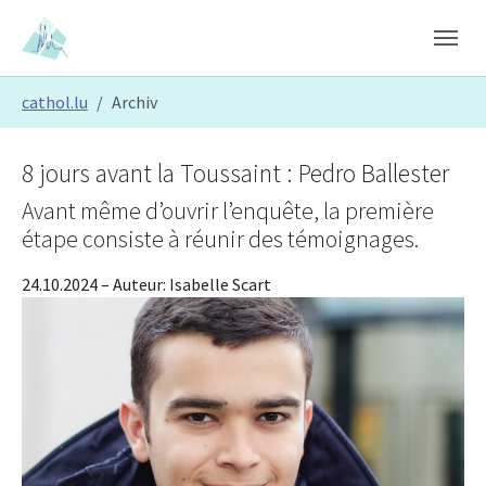
Skip to main content
Skip to page footer
You are here:
cathol.lu
Archiv
8 jours avant la Toussaint : Pedro Ballester
Avant même d’ouvrir l’enquête, la première
étape consiste à réunir des témoignages.
24.10.2024
– Auteur:
Isabelle Scart