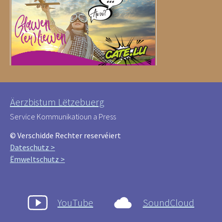
Äerzbistum Lëtzebuerg
Service Kommunikatioun a Press
© Verschidde Rechter reservéiert
Dateschutz >
Ëmweltschutz >
YouTube
SoundCloud