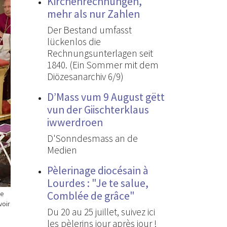
Kirchenrechnungen,
mehr als nur Zahlen
Der Bestand umfasst
lückenlos die
Rechnungsunterlagen seit
1840. (Ein Sommer mit dem
Diözesanarchiv 6/9)
D’Mass vum 9 August gëtt
vun der Giischterklaus
iwwerdroen
D'Sonndesmass an de
Medien
Pèlerinage diocésain à
Lourdes : "Je te salue,
Comblée de grâce"
de
voir
Du 20 au 25 juillet, suivez ici
les pèlerins jour après jour !