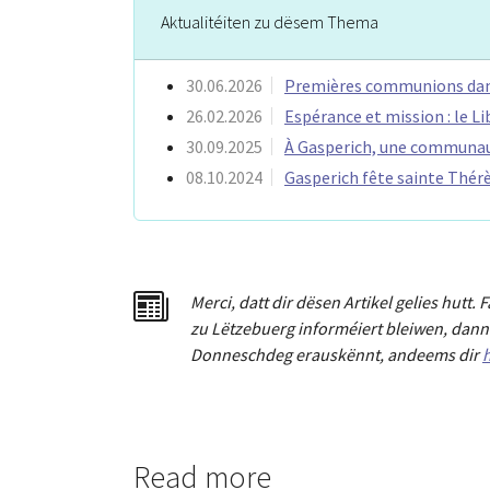
Aktualitéiten zu dësem Thema
30.06.2026
Premières communions da
26.02.2026
Espérance et mission : le L
30.09.2025
À Gasperich, une communaut
08.10.2024
Gasperich fête sainte Thérè
Merci
,
dat
t
dir dësen Artikel gelies hu
tt
. 
zu Lëtzebuerg informéiert bleiwen, dann 
Donneschdeg erauskënnt, andeems dir
h
Read more