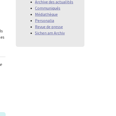
Archive des actualités
Communiqués
Médiathèque
Personalia
Revue de presse
ls
Sichen am Archiv
les
te