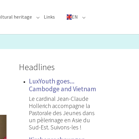
ltural heritage
Links
EN
n"
nu for "Major Events"
Submenu for "Cultural heritage"
Submenu for "EN"
Headlines
LuxYouth goes...
Cambodge and Vietnam
Le cardinal Jean-Claude
Hollerich accompagne la
Pastorale des Jeunes dans
un pèlerinage en Asie du
Sud-Est. Suivons-les !