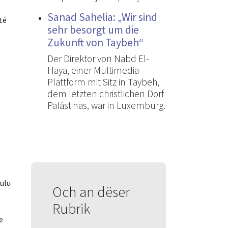
Sanad Sahelia: „Wir sind
té
sehr besorgt um die
Zukunft von Taybeh“
e
Der Direktor von Nabd El-
Haya, einer Multimedia-
Plattform mit Sitz in Taybeh,
dem letzten christlichen Dorf
Palästinas, war in Luxemburg.
e
oulu
Och an dëser
Rubrik
e