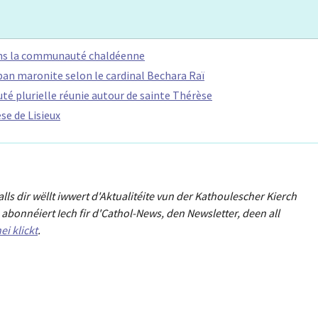
ns la communauté chaldéenne
iban maronite selon le cardinal Bechara Raï
é plurielle réunie autour de sainte Thérèse
se de Lisieux
Falls dir wëllt iwwert d'Aktualitéit
e
vun der Kathoulescher Kierch
abonnéiert Iech fir d'Cathol-News, den Newsletter
,
deen all
ei klickt
.