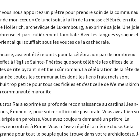
 car vous nous apportez un prêtre pour prendre soin de la communau
de mon cœur. » Ce lundi soir, à la fin de la messe célébrée en rite
de Hollerich, archevêque de Luxembourg, a exprimé sa joie. Une joi
reuse et particulièrement familiale. Avec les langues syriaque et
riental qui soufflait sous les voutes de la cathédrale.
banaise, avaient été rejoints pour la célébration par de nombreux
ffet à l’église Sainte-Thérèse que sont célébrés les offices de la
s de rite byzantin et bien sûr romain. La célébration de la fête d
 année toutes les communautés dont les liens fraternels sont
hui trop petite pour tous ces fidèles et c’est celle de Weimerskirch
 la communauté maronite.
outros Raï a exprimé sa profonde reconnaissance au cardinal Jean-
ous, Éminence, pour votre sollicitude pastorale. Vous avez bien v
érigée en paroisse. Vous avez toujours demandé un prêtre. La
es rencontrés à Rome. Vous m’avez répété la même chose. Cela
rande pour tout le peuple qui se trouve dans votre archidiocèse. J