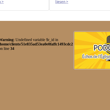
n >
liesen >