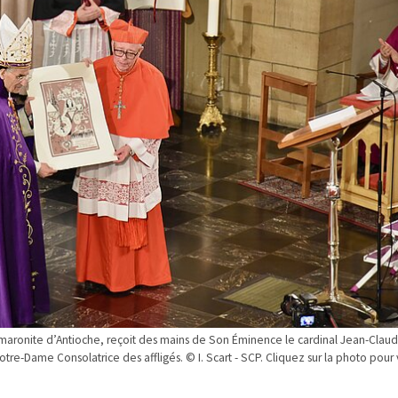
e maronite d’Antioche, reçoit des mains de Son Éminence le cardinal Jean-Clau
e-Dame Consolatrice des affligés. © I. Scart - SCP. Cliquez sur la photo pour 