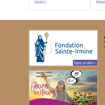
liesen >
liese