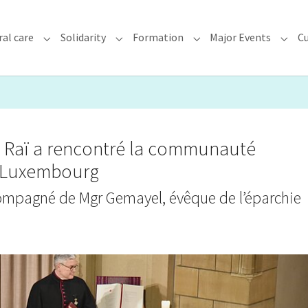
ral care
Solidarity
Formation
Major Events
Cu
chdiocese"
Submenu for "Faith & Pastoral care"
Submenu for "Solidarity"
Submenu for "Formatio
Subme
s Raï a rencontré la communauté
e Luxembourg
compagné de Mgr Gemayel, évêque de l’éparchie