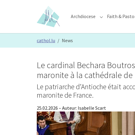
Skip to main content
Skip to page footer
Archdiocese
Faith & Pasto
Submenu for "Ar
You are here:
cathol.lu
News
Le cardinal Bechara Boutro
maronite à la cathédrale d
Le patriarche d’Antioche était ac
maronite de France.
25.02.2026
– Auteur:
Isabelle Scart