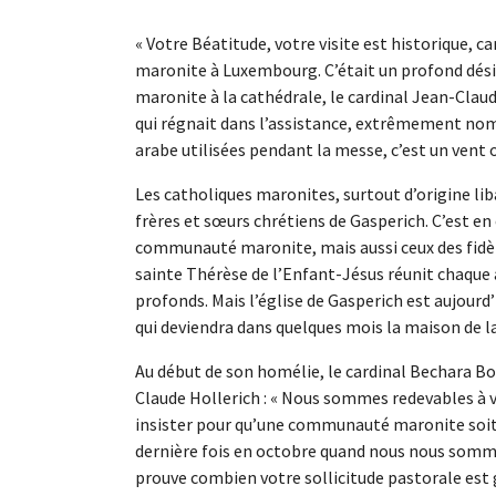
« Votre Béatitude, votre visite est historique,
maronite à Luxembourg. C’était un profond désir 
maronite à la cathédrale, le cardinal Jean-Clau
qui régnait dans l’assistance, extrêmement nomb
arabe utilisées pendant la messe, c’est un vent o
Les catholiques maronites, surtout d’origine li
frères et sœurs chrétiens de Gasperich. C’est en e
communauté maronite, mais aussi ceux des fidèle
sainte Thérèse de l’Enfant-Jésus réunit chaque
profonds. Mais l’église de Gasperich est aujourd’
qui deviendra dans quelques mois la maison de
Au début de son homélie, le cardinal Bechara B
Claude Hollerich : « Nous sommes redevables à v
insister pour qu’une communauté maronite soit 
dernière fois en octobre quand nous nous somm
prouve combien votre sollicitude pastorale est g