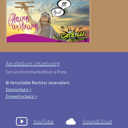
Äerzbistum Lëtzebuerg
Service Kommunikatioun a Press
© Verschidde Rechter reservéiert
Dateschutz >
Ëmweltschutz >
YouTube
SoundCloud