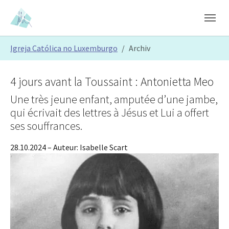
Skip to main content
Skip to page footer
You are here:
Igreja Católica no Luxemburgo
Archiv
4 jours avant la Toussaint : Antonietta Meo
Une très jeune enfant, amputée d’une jambe,
qui écrivait des lettres à Jésus et Lui a offert
ses souffrances.
28.10.2024
– Auteur:
Isabelle Scart