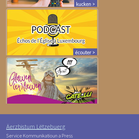
Äerzbistum Lëtzebuerg
Service Kommunikatioun a Press