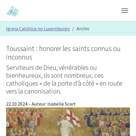
Skip to main content
Skip to page footer
You are here:
Igreja Católica no Luxemburgo
Archiv
Toussaint : honorer les saints connus ou
inconnus
Serviteurs de Dieu, vénérables ou
bienheureux, ils sont nombreux, ces
catholiques « de la porte d’à côté » en route
vers la canonisation.
22.10.2024
– Auteur:
Isabelle Scart