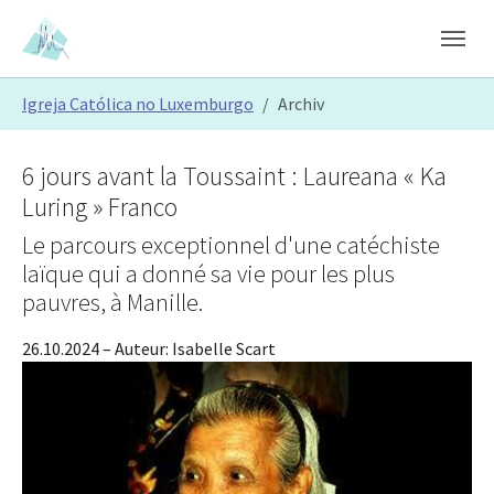
Skip to main content
Skip to page footer
You are here:
Igreja Católica no Luxemburgo
Archiv
6 jours avant la Toussaint : Laureana « Ka
Luring » Franco
Le parcours exceptionnel d'une catéchiste
laïque qui a donné sa vie pour les plus
pauvres, à Manille.
26.10.2024
– Auteur:
Isabelle Scart