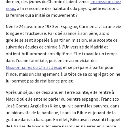
dernier, des jeunes du Chemin étaient venus
en mission chez
nous
, à la rencontre des habitants du pays. Quelle est donc
la femme qui a initié ce mouvement ?
Née le 24 novembre 1930 en Espagne, Carmen a vécu une vie
longue et fructueuse. Par obéissance à son père, alors
qu’elle se sent appelée à partir en mission, elle accepte de
suivre des études de chimie à l’Université de Madrid et
obtient brillamment son diplôme. Elle travaille un temps
dans l’usine familiale, puis entre au noviciat des
Missionnaires du Christ Jésus
et se prépare à partir pour
l’Inde, mais un changement à la tête de sa congrégation ne
lui permet pas de réaliser ce projet.
Après un séjour de deux ans en Terre Sainte, elle rentre à
Madrid où elle entend parler du peintre espagnol Francisco
Josè Gomez Argüello (Kiko), qui vit parmi les pauvres, dans
un bidonville de la banlieue, lisant la Bible et jouant de la
guitare dans sa baraque. En effet, Kiko avait ressenti l'appel
de Charles de Foucauld : vivre parmi les pauvres en silence,