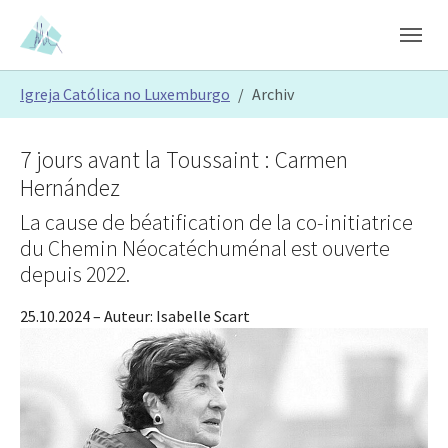
Skip to main content
Skip to page footer
You are here:
Igreja Católica no Luxemburgo
Archiv
7 jours avant la Toussaint : Carmen
Hernández
La cause de béatification de la co-initiatrice
du Chemin Néocatéchuménal est ouverte
depuis 2022.
25.10.2024
– Auteur:
Isabelle Scart