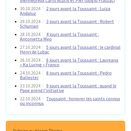
bienheureux Carlo Acutis et Pier Giogio Frassati
30.10.2024
2 jours avant la Toussaint : Luiza
Andaluz
29.10.2024
3 jours avant la Toussaint : Robert
Schuman
28.10.2024
4 jours avant la Toussaint :
Antonietta Meo
27.10.2024
5 jours avant la Toussaint : le cardinal
Henri de Lubac
26.10.2024
6 jours avant la Toussaint : Laureana
« Ka Luring » Franco
24.10.2024
8 jours avant la Toussaint : Pedro
Ballester
23.10.2024
9 jours avant la Toussaint : quand le
Pape prend l’initiative
22.10.2024
Toussaint : honorer les saints connus
ou inconnus
Dateien zu dësem Thema