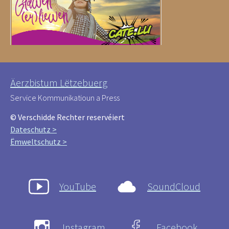
Äerzbistum Lëtzebuerg
Service Kommunikatioun a Press
© Verschidde Rechter reservéiert
Dateschutz >
Ëmweltschutz >
YouTube
SoundCloud
Instagram
Facebook