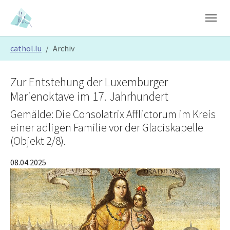
Skip to main content
Skip to page footer
You are here:
cathol.lu
Archiv
Zur Entstehung der Luxemburger
Marienoktave im 17. Jahrhundert
Gemälde: Die Consolatrix Afflictorum im Kreis
einer adligen Familie vor der Glaciskapelle
(Objekt 2/8).
08.04.2025