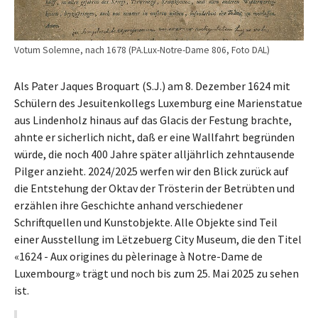
Votum Solemne, nach 1678 (PA.Lux-Notre-Dame 806, Foto DAL)
Als Pater Jaques Broquart (S.J.) am 8. Dezember 1624 mit
Schülern des Jesuitenkollegs Luxemburg eine Marienstatue
aus Lindenholz hinaus auf das Glacis der Festung brachte,
ahnte er sicherlich nicht, daß er eine Wallfahrt begründen
würde, die noch 400 Jahre später alljährlich zehntausende
Pilger anzieht. 2024/2025 werfen wir den Blick zurück auf
die Entstehung der Oktav der Trösterin der Betrübten und
erzählen ihre Geschichte anhand verschiedener
Schriftquellen und Kunstobjekte. Alle Objekte sind Teil
einer Ausstellung im Lëtzebuerg City Museum, die den Titel
«1624 - Aux origines du pèlerinage à Notre-Dame de
Luxembourg» trägt und noch bis zum 25. Mai 2025 zu sehen
ist.