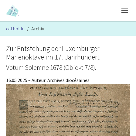
Skip to main content
Skip to page footer
You are here:
cathol.lu
Archiv
Zur Entstehung der Luxemburger
Marienoktave im 17. Jahrhundert
Votum Solemne 1678 (Objekt 7/8).
16.05.2025
– Auteur:
Archives diocésaines