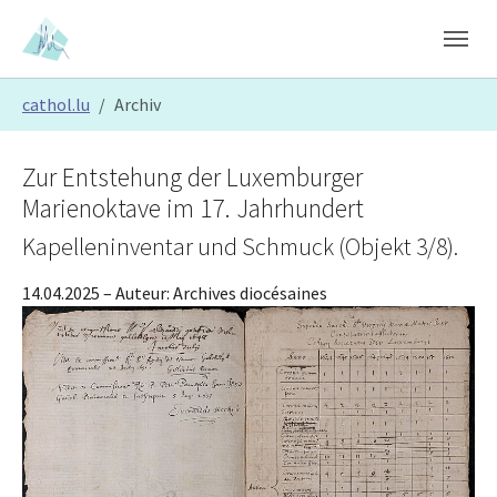
Skip to main content
Skip to page footer
You are here:
cathol.lu
Archiv
Zur Entstehung der Luxemburger
Marienoktave im 17. Jahrhundert
Kapelleninventar und Schmuck (Objekt 3/8).
14.04.2025
– Auteur:
Archives diocésaines