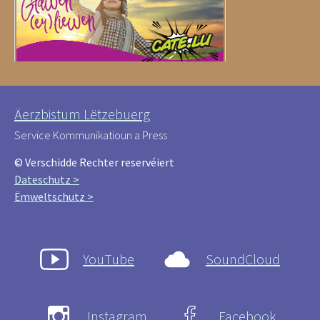
Äerzbistum Lëtzebuerg
Service Kommunikatioun a Press
© Verschidde Rechter reservéiert
Dateschutz >
Ëmweltschutz >
YouTube
SoundCloud
Instagram
Facebook