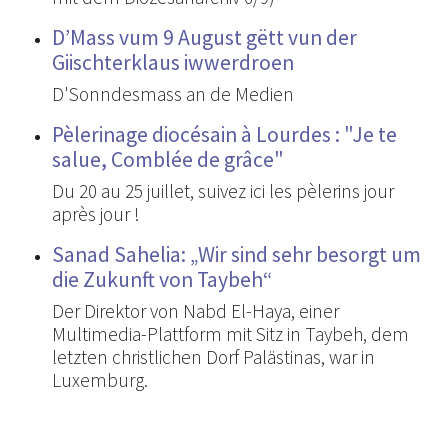
D’Mass vum 9 August gëtt vun der
Giischterklaus iwwerdroen
D'Sonndesmass an de Medien
Pèlerinage diocésain à Lourdes : "Je te
salue, Comblée de grâce"
Du 20 au 25 juillet, suivez ici les pèlerins jour
après jour !
Sanad Sahelia: „Wir sind sehr besorgt um
die Zukunft von Taybeh“
Der Direktor von Nabd El-Haya, einer
Multimedia-Plattform mit Sitz in Taybeh, dem
letzten christlichen Dorf Palästinas, war in
Luxemburg.