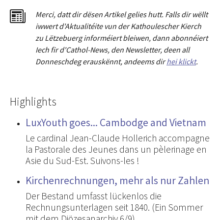
Merci
,
dat
t
dir dësen Artikel gelies hu
tt
. Falls dir wëllt
iwwert d'Aktualitéit
e
vun der Kathoulescher Kierch
zu Lëtzebuerg informéiert bleiwen, dann abonnéiert
Iech fir d'Cathol-News, den Newsletter
,
deen all
Donneschdeg erauskënnt, andeems dir
hei klickt
.
Highlights
LuxYouth goes... Cambodge and Vietnam
Le cardinal Jean-Claude Hollerich accompagne
la Pastorale des Jeunes dans un pèlerinage en
Asie du Sud-Est. Suivons-les !
Kirchenrechnungen, mehr als nur Zahlen
Der Bestand umfasst lückenlos die
Rechnungsunterlagen seit 1840. (Ein Sommer
mit dem Diözesanarchiv 6/9)