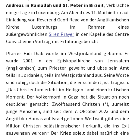
Andreas in Ramallah und St. Peter in Birzeit
, verbrachte
einige Tage in Luxemburg. Am Abend des 11. Mai hielt er auf
Einladung von Reverend Geoff Read von der Anglikanischen
Kirche Luxemburgs im Rahmen eines
außergewöhnlichen
Siren Prayer
in der Kapelle des Centre
Convict einen Vortrag mit Erfahrungsbericht.
Pfarrer Fadi Diab wurde im Westjordanland geboren. Er
wurde 2001 in der Episkopalkirche von Jerusalem
(anglikanisch) zum Priester geweiht und übte sein Amt
teils in Jordanien, teils im Westjordanland aus. Seine Worte
sind ruhig, doch die Situation, die er schildert, ist tragisch.
„Das Christentum erlebt im Heiligen Land einen kritischen
Moment. Der Völkermord in Gaza hat die Situation noch
deutlicher gemacht. Zwölftausend Christen (*), zumeist
junge Menschen, sind seit dem 7. Oktober 2023 und dem
Angriff der Hamas auf Israel geflohen. Weltweit gibt es eine
Million Christen palästinensischer Herkunft, die ins Exil
gezwungen wurden.“ Der Krieg spielt dabei natürlich eine