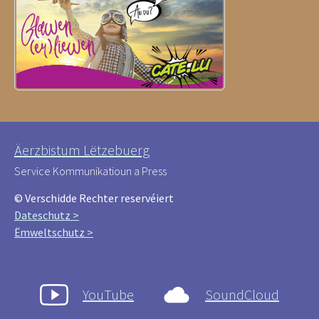
Äerzbistum Lëtzebuerg
Service Kommunikatioun a Press
© Verschidde Rechter reservéiert
Dateschutz >
Ëmweltschutz >
YouTube
SoundCloud