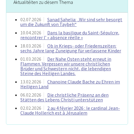
Aktualitéiten zu dësem Thema
02.07.2026
Sanad Sahelia: „Wir sind sehr besorgt
um die Zukunft von Taybeh“
10.04.2026
Dans la basilique du Saint-Sépulcre,
rencontrer l’ « absence réelle »
18.03.2026
Ob in Kriegs- oder Friedenszeiten:
sechs Jahre lang Zuneigung für verlassene Kinder
01.03.2026
Der Nahe Osten steht erneut in
Flammen. Vergessen wir unsere christlichen
Brüder und Schwestern nicht, die lebendigen
Steine des Heiligen Landes.
13.02.2026
Chanoine Claude Bache zu Ehren im
Heiligen Land
06.02.2026
Die christliche Präsenz an den
Stätten des Lebens Christi unterstützen
02.02.2026
2 au 4 février 2026 : le cardinal Jean-
Claude Hollerich est à Jérusalem