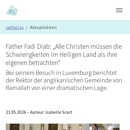
Skip to main content
Skip to page footer
You are here:
cathol.lu
Aktualitéiten
Father Fadi Diab: „Alle Christen müssen die
Schwierigkeiten im Heiligen Land als ihre
eigenen betrachten“
Bei seinem Besuch in Luxemburg berichtet
der Rektor der anglikanischen Gemeinde von
Ramallah von einer dramatischen Lage.
21.05.2026
– Auteur:
Isabelle Scart
Show larger version
Show larger version
Show larger version